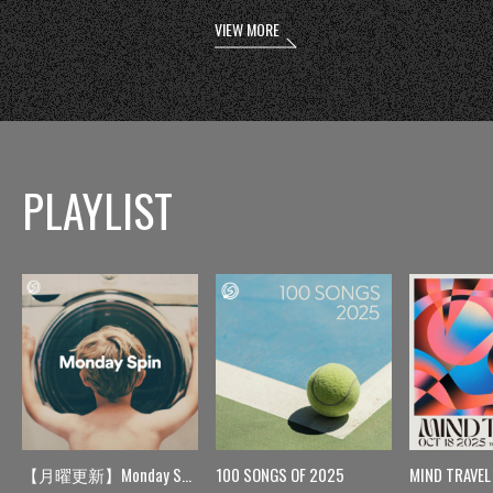
VIEW MORE
PLAYLIST
【月曜更新】Monday Spin
100 SONGS OF 2025
MIND TRAVEL