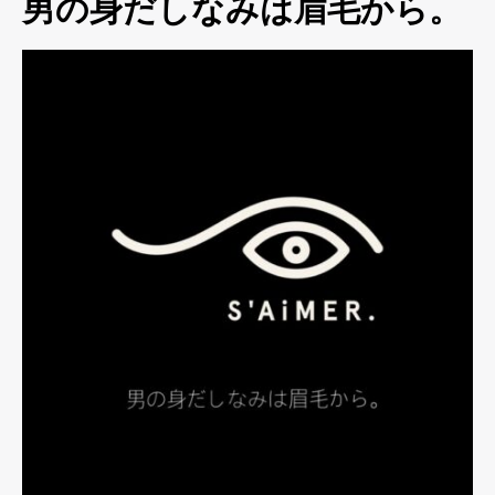
男の身だしなみは眉毛から。