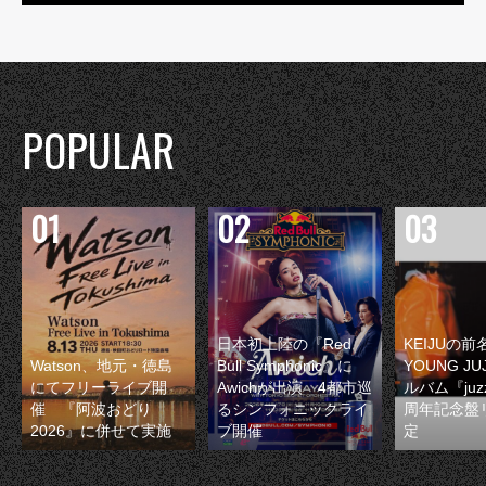
POPULAR
日本初上陸の『Red
KEIJUの
Watson、地元・徳島
Bull Symphonic』に
YOUNG JU
にてフリーライブ開
Awichが出演 4都市巡
ルバム『juzz
催 『阿波おどり
るシンフォニックライ
周年記念盤
2026』に併せて実施
ブ開催
定