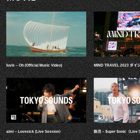
luvis – Oh (Official Music Video)
MIND TRAVEL 2023 
aimi – Lovesick (Live Session）
鋭児 – $uper $onic（Live 