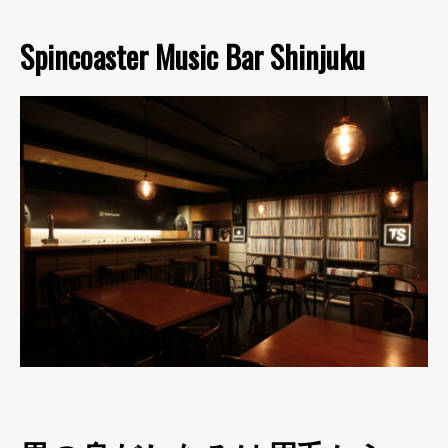
Spincoaster Music Bar Shinjuku