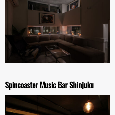
Spincoaster Music Bar Shinjuku