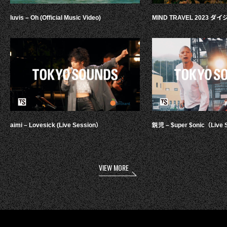
luvis – Oh (Official Music Video)
MIND TRAVEL 2023 
aimi – Lovesick (Live Session）
鋭児 – $uper $onic（Live 
VIEW MORE