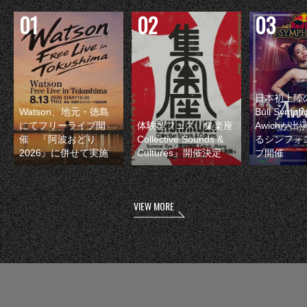
日本初上陸の
Watson、地元・徳島
Bull Symp
にてフリーライブ開
体験型フェス『集楽座
Awichが
催 『阿波おどり
Collective Sounds &
るシンフォ
2026』に併せて実施
Cultures』開催決定
ブ開催
VIEW MORE