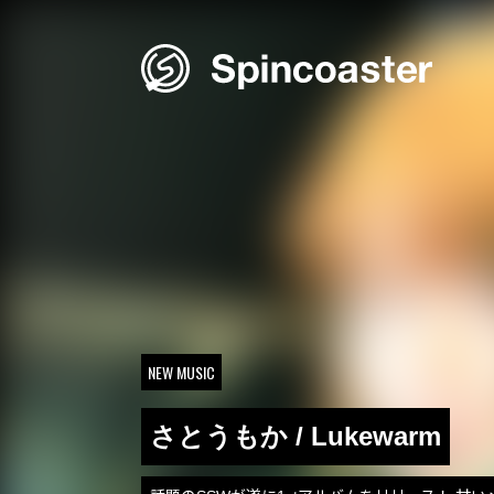
Skip
to
content
NEW MUSIC
さとうもか / Lukewarm