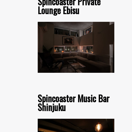
Spincoaster Private
Lounge Ebisu
Spincoaster Music Bar
Shinjuku