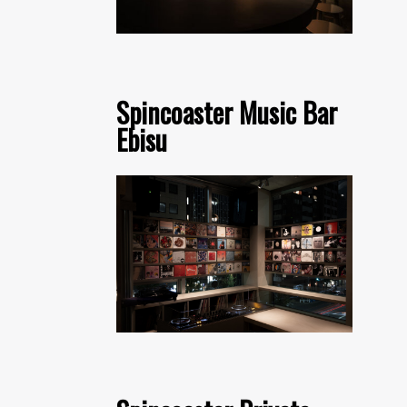
Spincoaster Music Bar
Ebisu