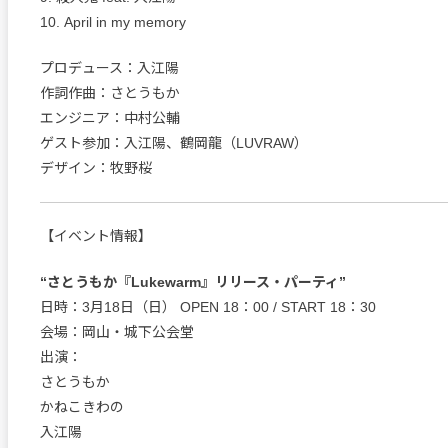
10. April in my memory
プロデュース：入江陽
作詞作曲：さとうもか
エンジニア：中村公輔
ゲスト参加：入江陽、鶴岡龍（LUVRAW）
デザイン：牧野桜
【イベント情報】
“さとうもか『Lukewarm』リリース・パーティ”
日時：3月18日（日） OPEN 18：00 / START 18：30
会場：岡山・城下公会堂
出演：
さとうもか
かねこきわの
入江陽