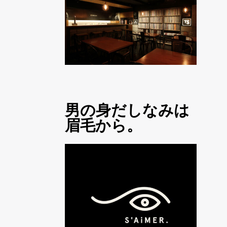
男の身だしなみは
眉毛から。