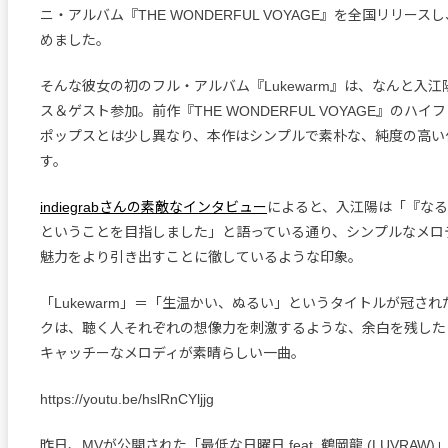
ニ・アルバム『THE WONDERFUL VOYAGE』を全国リリー
めました。
そんな彼女の初のフル・アルバム『Lukewarm』は、なんと入
ス＆ゲスト参加。前作『THE WONDERFUL VOYAGE』のハ
ポップスとは少し異なり、本作はシンプルで素朴な、純度の高い
す。
indiegrabさんの素敵なインタビュー
によると、入江陽は「『な
ということを目指しました」と語っている通り、シンプルなメロ
魅力をより引き出すことに徹しているような印象。
「Lukewarm」＝「生温かい、ぬるい」というタイトルが冠さ
クは、聴く人それぞれの想像力を刺激するような、余白を残した
キャッチーなメロディが素晴らしい一曲。
https://youtu.be/hslRnCYljjg
昨日、MVが公開された「最低な日曜日 feat. 鶴岡龍 (LUVRAW