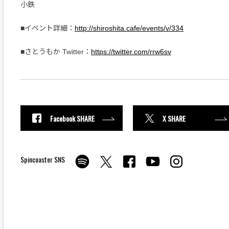
小鉄
■イベント詳細：
http://shiroshita.cafe/events/v/334
■さとうもか Twitter：
https://twitter.com/rrw6sv
Facebook SHARE
X SHARE
Spincoaster SNS