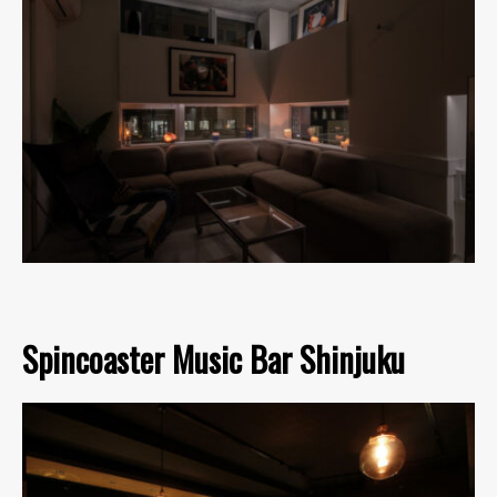
Spincoaster Music Bar Shinjuku