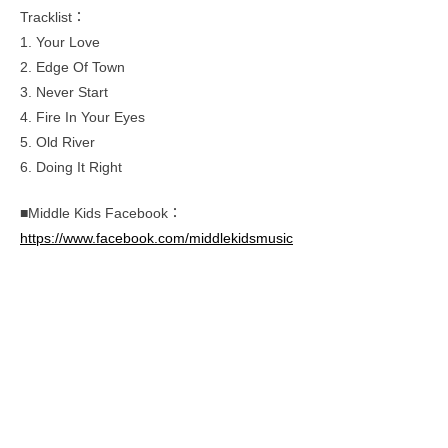
Tracklist：
1. Your Love
2. Edge Of Town
3. Never Start
4. Fire In Your Eyes
5. Old River
6. Doing It Right
■Middle Kids Facebook：
https://www.facebook.com/middlekidsmusic