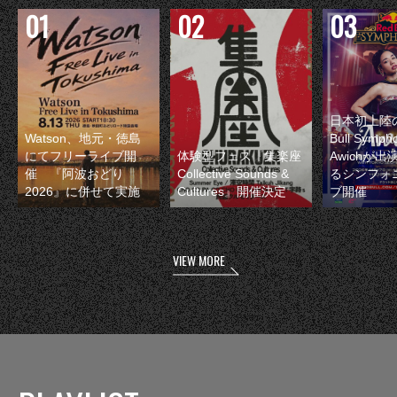
日本初上陸の
Watson、地元・徳島
Bull Symp
にてフリーライブ開
体験型フェス『集楽座
Awichが
催 『阿波おどり
Collective Sounds &
るシンフォ
2026』に併せて実施
Cultures』開催決定
ブ開催
VIEW MORE