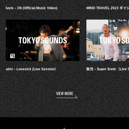
luvis – Oh (Official Music Video)
MIND TRAVEL 2023 
aimi – Lovesick (Live Session）
鋭児 – $uper $onic（Live 
VIEW MORE