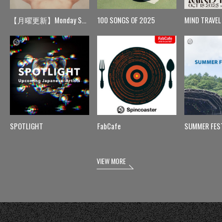
【月曜更新】Monday Spin
100 SONGS OF 2025
MIND TRAVEL
SPOTLIGHT
FabCafe
SUMMER FES
VIEW MORE