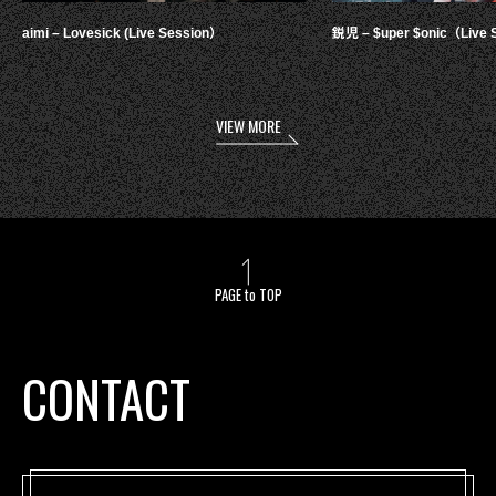
aimi – Lovesick (Live Session）
鋭児 – $uper $onic（Live 
VIEW MORE
PAGE to TOP
CONTACT