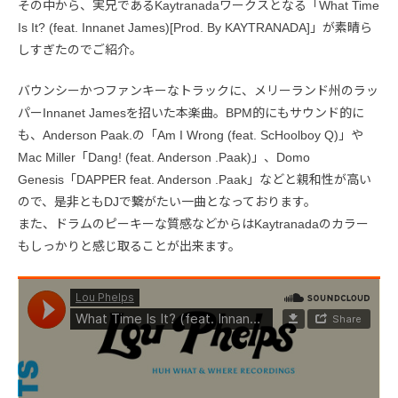
その中から、実兄であるKaytranadaワークスとなる「What Time
Is It? (feat. Innanet James)[Prod. By KAYTRANADA]」が素晴ら
しすぎたのでご紹介。
バウンシーかつファンキーなトラックに、メリーランド州のラッ
パーInnanet Jamesを招いた本楽曲。BPM的にもサウンド的に
も、Anderson Paak.の「Am I Wrong (feat. ScHoolboy Q)」や
Mac Miller「Dang! (feat. Anderson .Paak)」、Domo
Genesis「DAPPER feat. Anderson .Paak」などと親和性が高い
ので、是非ともDJで繋がたい一曲となっております。
また、ドラムのピーキーな質感などからはKaytranadaのカラー
もしっかりと感じ取ることが出来ます。