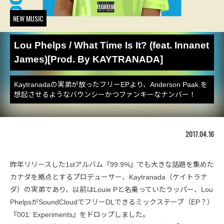
NEW MUSIC
Lou Phelps / What Time Is It? (feat. Innanet
James)[Prod. By KAYTRANADA]
Kaytranadaの実弟が放ったフリーEPより、Anderson Paak.を
想起させるようなバウンシーかつファンキーなナンバー！
2017.04.16
昨年リリースした1stアルバム『99.9%』でも大きな話題を集めた
カナダを拠点とするプロデューサー、Kaytranada（ケイトラナ
ダ）の実弟であり、以前はLouie Pと名乗っていたラッパー、Lou
PhelpsがSoundCloudでフリーDLできるミックステープ（EP？）
『001: Experiments』をドロップしました。