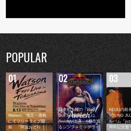
POPULAR
日本初上陸の『Red
KEIJUの
Watson、地元・徳島
Bull Symphonic』に
YOUNG JU
にてフリーライブ開
Awichが出演 4都市巡
ルバム『juzz
催 『阿波おどり
るシンフォニックライ
周年記念盤