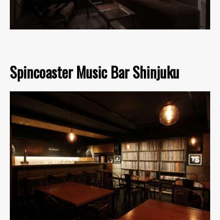
Spincoaster Music Bar Shinjuku