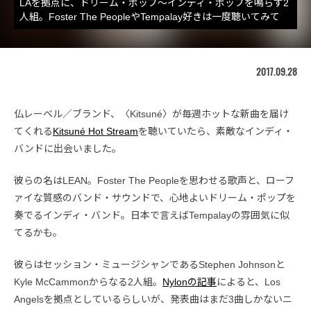
LAを拠点に、ドリーム・ポップ〜インディ・ポップを鳴らす2
人組。Foster The PeopleやTempalay好きは一度聴いてみて
2017.09.28
仏レーベル／ブランド、〈Kitsuné〉が毎週ホットな新曲を届け
てくれる
Kitsuné Hot Stream
を聴いていたら、素敵なインディ・
バンドに出会いました。
彼らの名はLEAN。Foster The Peopleを思わせる歌声と、ローフ
ァイな質感のバンド・サウンドで、心地よいドリーム・ポップを
奏でるインディ・バンド。日本で言えばTempalayの雰囲気に似
てるかも。
彼らはセッション・ミュージシャンであるStephen Johnsonと
Kyle McCammonからなる2人組。
Nylonの記事
によると、Los
Angelsを拠点としているらしいが、発表曲はまだ3曲しかないニ