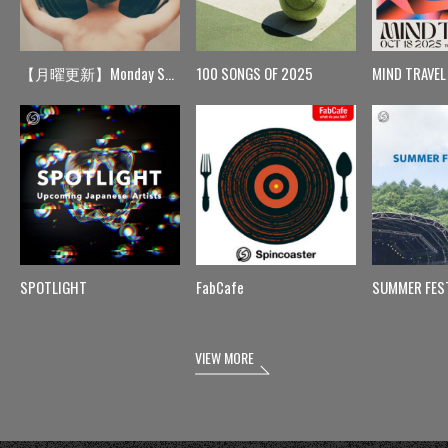
【月曜更新】Monday Spin
100 SONGS OF 2025
MIND TRAVEL
SPOTLIGHT
FabCafe
SUMMER FES
VIEW MORE