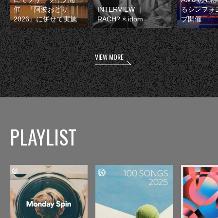
催 『阿波おどり
INTERVIEW ｜
るシンフォ
2026』に併せて実施
RACH? × idom
ブ開催
VIEW MORE
PLAYLIST