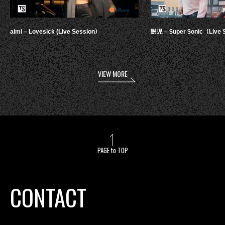
aimi – Lovesick (Live Session）
鋭児 – $uper $onic（Live 
VIEW MORE
PAGE to TOP
CONTACT