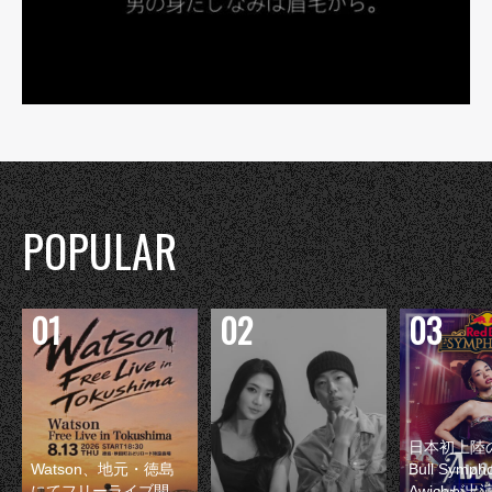
POPULAR
日本初上陸の
Watson、地元・徳島
Bull Symp
にてフリーライブ開
Awichが