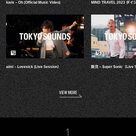
luvis – Oh (Official Music Video)
MIND TRAVEL 2023 
aimi – Lovesick (Live Session）
鋭児 – $uper $onic（Live 
VIEW MORE