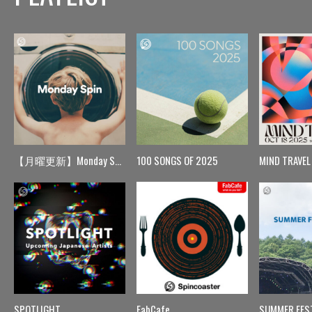
【月曜更新】Monday Spin
100 SONGS OF 2025
MIND TRAVEL
SPOTLIGHT
FabCafe
SUMMER FES