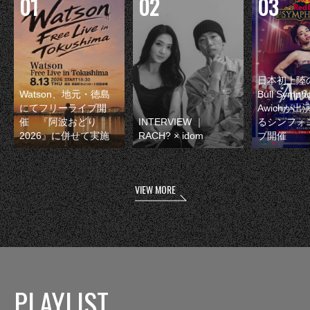
日本初上陸の
Watson、地元・徳島
Bull Symp
にてフリーライブ開
Awichが
催 『阿波おどり
INTERVIEW ｜
るシンフォ
2026』に併せて実施
RACH? × idom
ブ開催
VIEW MORE
PLAYLIST