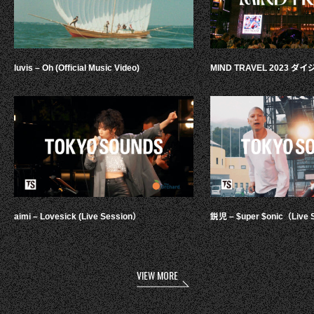
luvis – Oh (Official Music Video)
MIND TRAVEL 2023 
aimi – Lovesick (Live Session）
鋭児 – $uper $onic（Live 
VIEW MORE