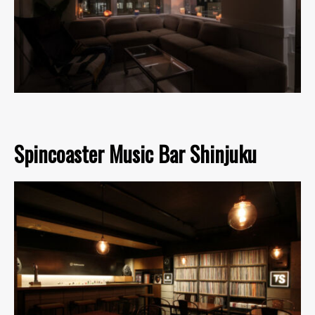
Spincoaster Music Bar Shinjuku