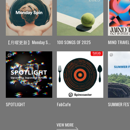
【月曜更新】Monday Spin
100 SONGS OF 2025
MIND TRAVEL
SPOTLIGHT
FabCafe
SUMMER FES
VIEW MORE