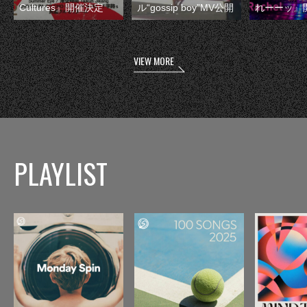
Cultures』開催決定
ル“gossip boy”MV公開
れーーッ』
VIEW MORE
PLAYLIST