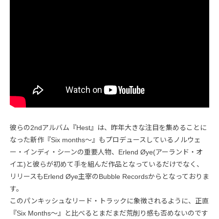
彼らの2ndアルバム『Hest』は、昨年大きな注目を集めることに
なった新作『Six months〜』もプロデュースしているノルウェ
ー・インディ・シーンの重要人物、Erlend Øye(アーランド・オ
イエ)と彼らが初めて手を組んだ作品となっているだけでなく、
リリースもErlend Øye主宰のBubble Recordsからとなっておりま
す。
このパンキッシュなリード・トラックに象徴されるように、正直
『Six Months〜』と比べるとまだまだ荒削り感も否めないのです