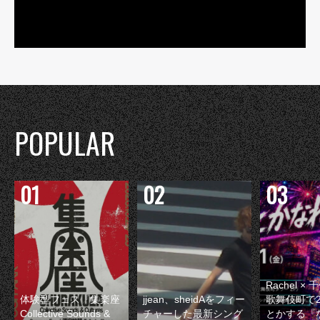
POPULAR
Rachel 
体験型フェス『集楽座
jjean、sheidAをフィー
歌舞伎町で
Collective Sounds &
チャーした最新シング
とかする『