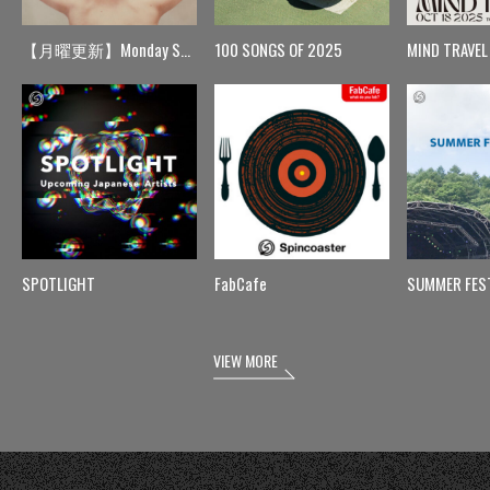
【月曜更新】Monday Spin
100 SONGS OF 2025
MIND TRAVEL
SPOTLIGHT
FabCafe
SUMMER FES
VIEW MORE