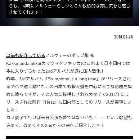
らも、同時にノルウェーらしいどこか牧歌的な雰囲気をも感じ
させてくれます！
2014.04.24
以前も紹介している
ノルウェーのポップ集団、
Kakkmaddafakka(カックマダファッカ)のこれまで日本国内では
手に入りづらかった2ndアルバムが遂に国内盤化！
昨年、3rdアルバム『Six months is a long time』がリリースされ
るや否や遠く離れたこの日本でも輸入盤を中心に大きな話題を集
めた彼らですが、その人気に後押しされるカタチで2011年にリ
リースされた前作『Hest』も国内盤としてのリリースが実現しま
した！
コノ調子で行けば来日公演も夢ではないかも！……という願望も
込めて、改めてその2ndからの曲をご紹介します！