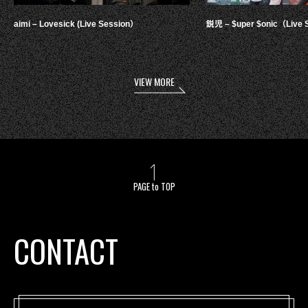
aimi – Lovesick (Live Session）
鋭児 – $uper $onic（Live 
VIEW MORE
PAGE to TOP
CONTACT