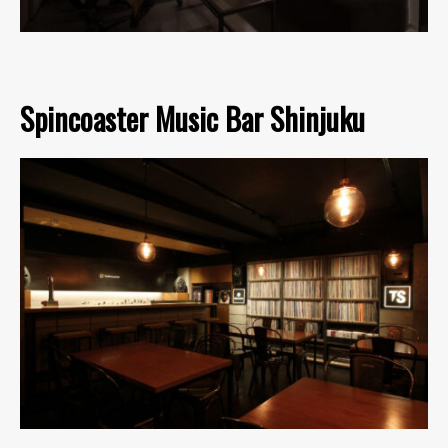
Spincoaster Music Bar Shinjuku