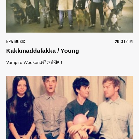
NEW MUSIC
2013.12.04
Kakkmaddafakka / Young
Vampire Weekend好き必聴！