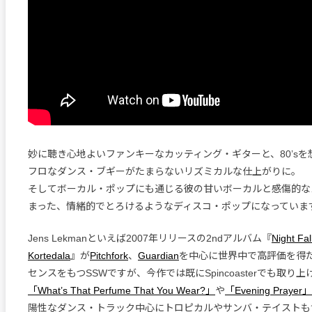
妙に聴き心地よいファンキーなカッティング・ギターと、80’s
フロなダンス・ブギーがたまらないリズミカルな仕上がりに。
そしてボーカル・ポップにも通じる彼の甘いボーカルと感傷的な
まった、情緒的でとろけるようなディスコ・ポップになっていま
Jens Lekmanといえば2007年リリースの2ndアルバム『
Night Fal
Kortedala
』が
Pitchfork
、
Guardian
を中心に世界中で高評価を得
センスをもつSSWですが、今作では既にSpincoasterでも取り
「What’s That Perfume That You Wear?」
や
「Evening Prayer」
陽性なダンス・トラック中心にトロピカルやサンバ・テイストも