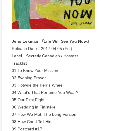
Jens Lekman 『Life Will See You Now』
Release Date：2017.04.05 (Fri.)
Label：Secretly Canadian / Hostess
Tracklist：
01 To Know Your Mission
02 Evening Prayer
03 Hotwire the Ferris Wheel
04 What’s That Perfume You Wear?
05 Our First Fight
06 Wedding in Finistère
07 How We Met, The Long Version
08 How Can I Tell Him
09 Postcard #17