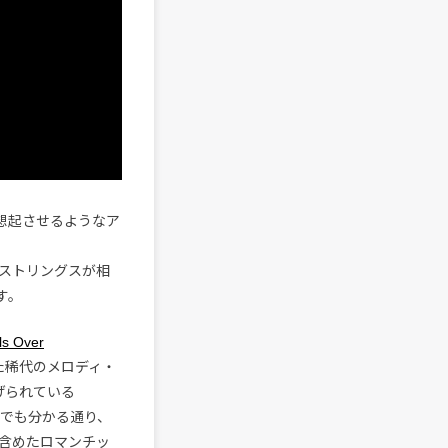
を想起させるようなア
ストリングスが相
す。
ls Over
た稀代のメロディ・
上げられている
でも分かる通り、
含めたロマンチッ