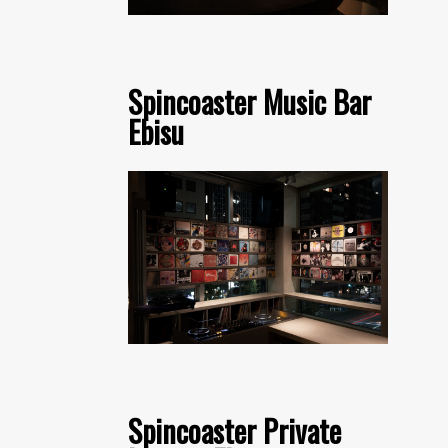
Spincoaster Music Bar
Ebisu
Spincoaster Private