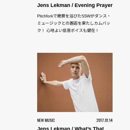
Jens Lekman / Evening Prayer
Pitchforkで絶賛を浴びたSSWがダンス・
ミュージックとの邂逅を果たしカムバッ
ク！ 心地よい低音ボイスも健在！
NEW MUSIC
2017.01.14
Jens Lekman / What’s That