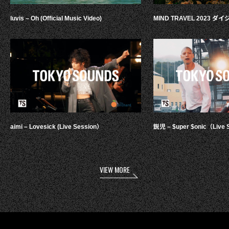
luvis – Oh (Official Music Video)
MIND TRAVEL 2023 
aimi – Lovesick (Live Session）
鋭児 – $uper $onic（Live 
VIEW MORE