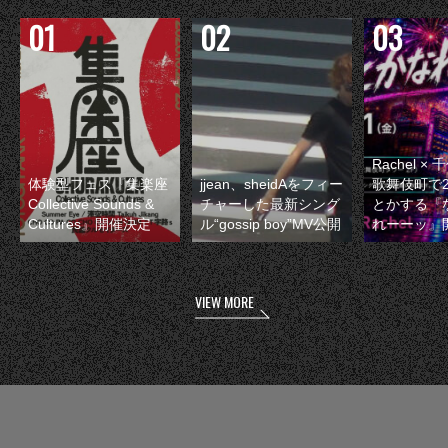
Rachel 
体験型フェス『集楽座
jjean、sheidAをフィー
歌舞伎町で
Collective Sounds &
チャーした最新シング
とかする『
Cultures』開催決定
ル“gossip boy”MV公開
れーーッ』
VIEW MORE