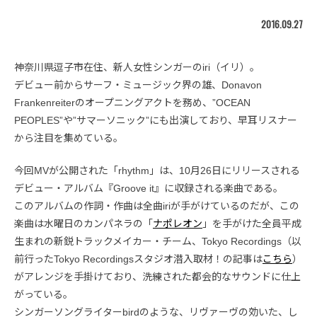
2016.09.27
神奈川県逗子市在住、新人女性シンガーのiri（イリ）。
デビュー前からサーフ・ミュージック界の雄、Donavon
Frankenreiterのオープニングアクトを務め、”OCEAN
PEOPLES”や”サマーソニック”にも出演しており、早耳リスナー
から注目を集めている。
今回MVが公開された「rhythm」は、10月26日にリリースされる
デビュー・アルバム『Groove it』に収録される楽曲である。
このアルバムの作詞・作曲は全曲iriが手がけているのだが、この
楽曲は水曜日のカンパネラの「
ナポレオン
」を手がけた全員平成
生まれの新鋭トラックメイカー・チーム、Tokyo Recordings（以
前行ったTokyo Recordingsスタジオ潜入取材！の記事は
こちら
）
がアレンジを手掛けており、洗練された都会的なサウンドに仕上
がっている。
シンガーソングライターbirdのような、リヴァーヴの効いた、し