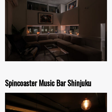
Spincoaster Music Bar Shinjuku