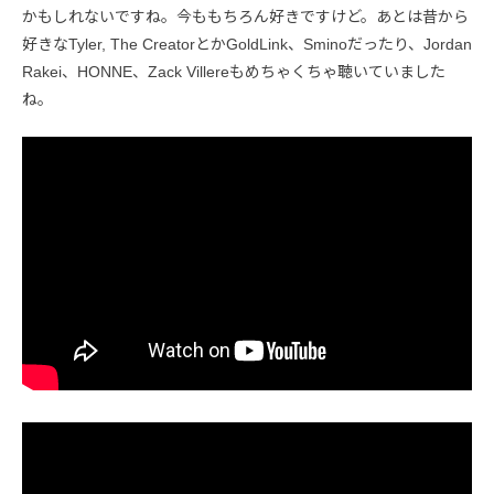
かもしれないですね。今ももちろん好きですけど。あとは昔から
好きなTyler, The CreatorとかGoldLink、Sminoだったり、Jordan
Rakei、HONNE、Zack Villereもめちゃくちゃ聴いていました
ね。