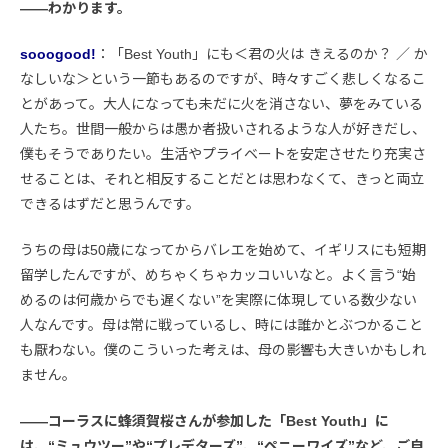
――わかります。
sooogood!
：「Best Youth」にも＜君の火は きえるのか？ ／ か
なしいな＞という一節もあるのですが、時々すごく悲しくなるこ
とがあって。大人になっても未だに火を消さない、夢をみている
人たち。世間一般からは愚か者扱いされるような人が好きだし、
僕もそうでありたい。生活やプライベートを安定させたり充実さ
せることは、それと相反することだとは思わなくて、きっと両立
できるはずだと思うんです。
うちの母は50歳になってからバレエを始めて、イギリスにも短期
留学したんですが、めちゃくちゃカッコいいなと。よく言う“始
めるのは何歳からでも遅くない”を実際に体現している数少ない
人なんです。母は常に戦っているし、時には誰かとぶつかること
も厭わない。僕のこういった考えは、母の影響も大きいかもしれ
ません。
――コーラスに蜂須賀桜さんが参加した「Best Youth」に
は、“ミュウツー”や“プレデターズ”、“ペニーワイズ”など、ご自