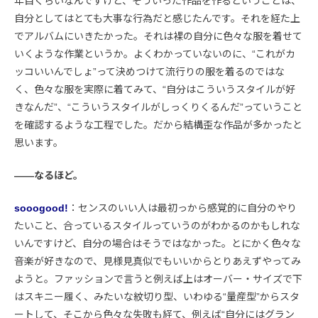
年目くらいなんですけど、そういった作品を作るということは、
自分としてはとても大事な行為だと感じたんです。それを経た上
でアルバムにいきたかった。それは裸の自分に色々な服を着せて
いくような作業というか。よくわかっていないのに、“これがカ
ッコいいんでしょ”って決めつけて流行りの服を着るのではな
く、色々な服を実際に着てみて、“自分はこういうスタイルが好
きなんだ”、“こういうスタイルがしっくりくるんだ”っていうこと
を確認するような工程でした。だから結構歪な作品が多かったと
思います。
――なるほど。
sooogood!
：センスのいい人は最初っから感覚的に自分のやり
たいこと、合っているスタイルっていうのがわかるのかもしれな
いんですけど、自分の場合はそうではなかった。とにかく色々な
音楽が好きなので、見様見真似でもいいからとりあえずやってみ
ようと。ファッションで言うと例えば上はオーバー・サイズで下
はスキニー履く、みたいな紋切り型、いわゆる“量産型”からスタ
ートして、そこから色々な失敗も経て、例えば“自分にはグラン