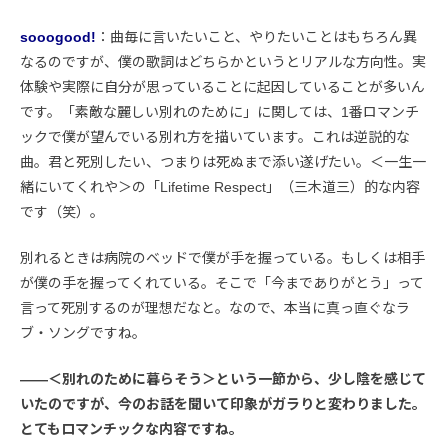
sooogood!
：曲毎に言いたいこと、やりたいことはもちろん異
なるのですが、僕の歌詞はどちらかというとリアルな方向性。実
体験や実際に自分が思っていることに起因していることが多いん
です。「素敵な麗しい別れのために」に関しては、1番ロマンチ
ックで僕が望んでいる別れ方を描いています。これは逆説的な
曲。君と死別したい、つまりは死ぬまで添い遂げたい。＜一生一
緒にいてくれや＞の「Lifetime Respect」（三木道三）的な内容
です（笑）。
別れるときは病院のベッドで僕が手を握っている。もしくは相手
が僕の手を握ってくれている。そこで「今までありがとう」って
言って死別するのが理想だなと。なので、本当に真っ直ぐなラ
ブ・ソングですね。
――＜別れのために暮らそう＞という一節から、少し陰を感じて
いたのですが、今のお話を聞いて印象がガラりと変わりました。
とてもロマンチックな内容ですね。