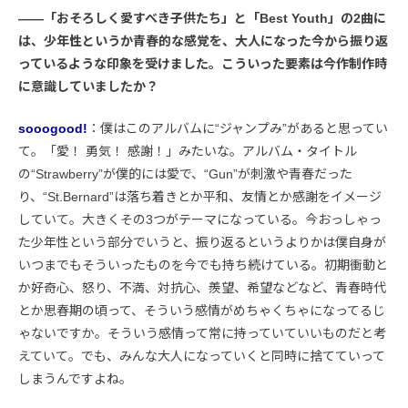
――「おそろしく愛すべき子供たち」と「Best Youth」の2曲に
は、少年性というか青春的な感覚を、大人になった今から振り返
っているような印象を受けました。こういった要素は今作制作時
に意識していましたか？
sooogood!
：僕はこのアルバムに“ジャンプみ”があると思ってい
て。「愛！ 勇気！ 感謝！」みたいな。アルバム・タイトル
の“Strawberry”が僕的には愛で、“Gun”が刺激や青春だった
り、“St.Bernard”は落ち着きとか平和、友情とか感謝をイメージ
していて。大きくその3つがテーマになっている。今おっしゃっ
た少年性という部分でいうと、振り返るというよりかは僕自身が
いつまでもそういったものを今でも持ち続けている。初期衝動と
か好奇心、怒り、不満、対抗心、羨望、希望などなど、青春時代
とか思春期の頃って、そういう感情がめちゃくちゃになってるじ
ゃないですか。そういう感情って常に持っていていいものだと考
えていて。でも、みんな大人になっていくと同時に捨てていって
しまうんですよね。