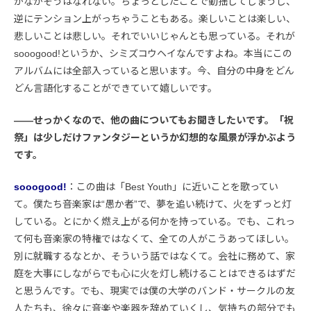
かなかそうはなれない。ちょっとしたことで動揺してしまうし、
逆にテンション上がっちゃうこともある。楽しいことは楽しい、
悲しいことは悲しい。それでいいじゃんとも思っている。それが
sooogood!というか、シミズコウヘイなんですよね。本当にこの
アルバムには全部入っていると思います。今、自分の中身をどん
どん言語化することができていて嬉しいです。
――せっかくなので、他の曲についてもお聞きしたいです。「祝
祭」は少しだけファンタジーというか幻想的な風景が浮かぶよう
です。
sooogood!
：この曲は「Best Youth」に近いことを歌ってい
て。僕たち音楽家は“愚か者”で、夢を追い続けて、火をずっと灯
している。とにかく燃え上がる何かを持っている。でも、これっ
て何も音楽家の特権ではなくて、全ての人がこうあってほしい。
別に就職するなとか、そういう話ではなくて。会社に務めて、家
庭を大事にしながらでも心に火を灯し続けることはできるはずだ
と思うんです。でも、現実では僕の大学のバンド・サークルの友
人たちも、徐々に音楽や楽器を辞めていくし、気持ちの部分でも