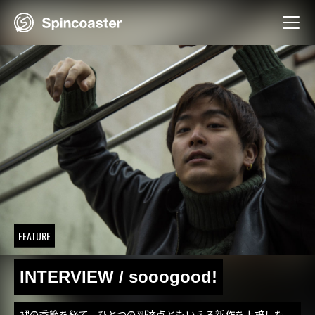
Skip
to
content
FEATURE
INTERVIEW / sooogood!
裸の季節を経て、ひとつの到達点ともいえる新作を上梓した