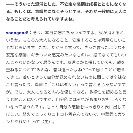
――そういった混沌とした、不安定な感情は成長とともになくな
る。もしくは、意識的になくそうとする。それが一般的に大人に
なることだと考えられていますよね。
sooogood!
：そう、本当に忘れちゃうんですよ。火が消えると
いうか。もちろん大人になること、安定することは素晴らしいこ
とだと思います。ただ、だからと言って、さっき言ったような不
安定な感情、ギラついた感覚みたいなものは、捨てなくてもいい
んじゃないかなって思うんです。友達とかと接していても、歳を
重ねるにつれて“みんな、昔は違ったよね？”って思うことが増え
てきて。若いときって自分が認められないものに関しては辛辣な
こと言ったり、素直に「これはダサい」って言えるじゃないです
が。でも、大人になるとみんな優しくなる。多様性を認めると言
うと聞こえはいいですが、自分的にはそれがあまりおもしろくな
いなって思うんです。もっと自分の感情をはっきりと表に出して
ほしい。弱火でじっくりコトコト煮込んでないで、中華鍋でガツ
ンとやれや！ って（笑）。