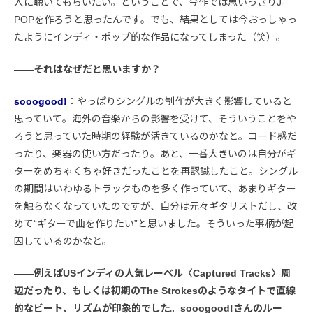
人に聴いてもらいたい。ということで、今作では思いっきりJ-
POPを作ろうと思ったんです。でも、結果としては今おっしゃっ
たようにインディ・ポップ的な作品になってしまった（笑）。
――それはなぜだと思いますか？
sooogood!
：やっぱりシングルの制作が大きく影響していると
思っていて。海外の音楽からの影響を受けて、そういうことをや
ろうと思っていた時期の経験が活きているのかなと。コード感だ
ったり、楽器の使い方だったり。あと、一番大きいのは自分がギ
ターをめちゃくちゃ好きだったことを再認識したこと。シングル
の期間はいわゆるトラックものを多く作っていて、あまりギター
を触らなくなっていたのですが、自分は元々ギタリストだし、改
めて“ギターで曲を作りたい”と思いました。そういった事柄が起
因しているのかなと。
――例えばUSインディの人気レーベル〈Captured Tracks〉周
辺だったり、もしくは初期のThe Strokesのようなタイトで直線
的なビート、リズムが印象的でした。sooogood!さんのルー