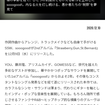
sooogood!。内なる火を灯し続ける、愚か者たちの“祝祭”を夢
見て
2020.12.10
作詞作曲からアレンジ、トラックメイクなども自身で手がける
SSW、sooogood!が2ndアルバム『Strawberry,Gun,St.Bernard』
を12月9日（水）にリリースした。
YOU、藤井隆、アリスムカイデ、GOMESSなど、世代を越えた
多彩なゲストが参加し、華やかかつポップなサウンドを展開して
いた1stアルバム『sooogood!』からおよそ2年。その後もコンス
タントなシングル発表などを経て遂にリリースされた本作では、
カラフルなシンセ・サウンドは薄まり、代わりにギターを軸とし
たインディ・ポップな音楽性を展開している。もちろん随所で感
じさせるファンクやR&B〜ヒップホップ的な横乗りのグルーヴは