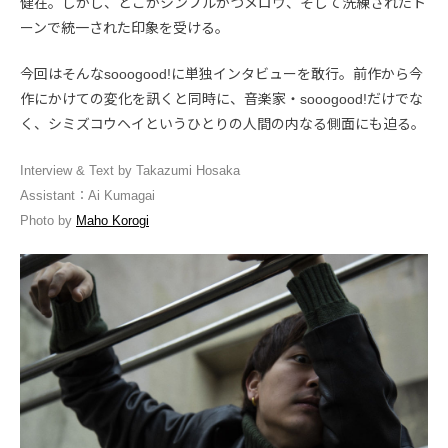
健在。しかし、どこかシンプルかつメロウ、そして洗練されたト
ーンで統一された印象を受ける。
今回はそんなsooogood!に単独インタビューを敢行。前作から今
作にかけての変化を訊くと同時に、音楽家・sooogood!だけでな
く、シミズコウヘイというひとりの人間の内なる側面にも迫る。
Interview & Text by Takazumi Hosaka
Assistant：Ai Kumagai
Photo by
Maho Korogi