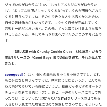
ジっぽいのが似合うな”とか、“もっとアメカジな方が似合うか
も”、“ポップな洋服がしっくりくるな”っていうのが明確化されて
くると思うんですよね。その中で色々な人やお店とかと出会い、
自分の趣味趣向がわかってきて、ようやく自分が完成していく。
音楽も一緒だと思います。この先、ずっと着ていけるような服を
見つけたかった。そしてそれを具現化できたのがこのアルバムで
す。
――「DELUXE with Chunky Cookie Club」（2019年）から今
年8月リリースの「Good Boy」までの8曲を経て、それが見えて
きたと。
sooogood!
：はい。個々の曲もめちゃくちゃ好きですし、どれ
も自分だなと思うんですけど、基本的には裸というか、とんでも
ねえ格好で歩いている感覚というか。裁縫ガッタガタのオートク
チュールを着てる感じ（笑）。あと、一連のリリースに際して思
ったのは、こういった“実験”みたいな作品をリリースさせてもら
えるという恵まれた環境に改めて感謝しなきゃなと。そういった