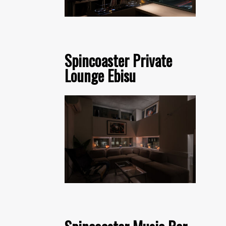
Spincoaster Private
Lounge Ebisu