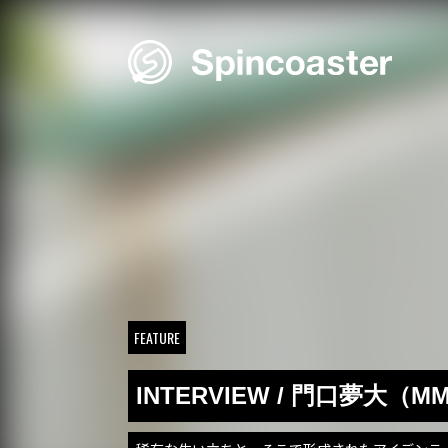
Skip
to
content
FEATURE
INTERVIEW / 門口夢大（M