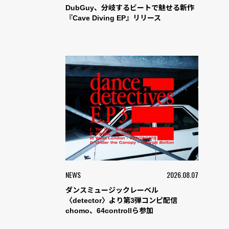
DubGuy、分岐するビートで魅せる新作
『Cave Diving EP』リリース
NEWS
2026.08.07
ダンスミュージックレーベル
〈detector〉より第3弾コンピ配信
chomo、64controllら参加