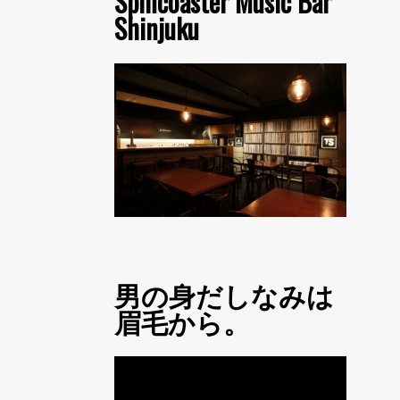
Spincoaster Music Bar
Shinjuku
男の身だしなみは
眉毛から。