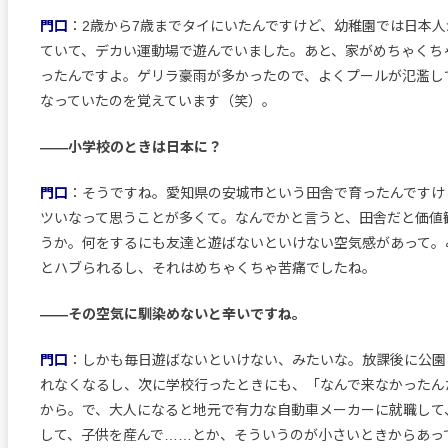
門口
：2歳から7歳までタイにいたんですけど、幼稚園では日本
ていて、デカい運動場で遊んでいました。あと、家がめちゃくち
ったんですよ。ゲリラ豪雨が多かったので、よくプールが氾濫し
なっていたのを覚えています（笑）。
――小学校のときは日本に？
門口
：そうですね。愛知県の安城市という田舎で育ったんですけ
ツいなって思うことが多くて。なんでかと言うと、田舎だと価値
うか。何をするにも友達と遊ばないといけない空気感があって。
とハブられるし、それはめちゃくちゃ苦痛でしたね。
――その空気に馴染めないと辛いですね。
門口
：しかも毎日遊ばないといけない、みたいな。放課後に公園
れなくなるし、次に学校行ったときにも、「なんで来なかったん
から。で、大人になると地元で有力な自動車メーカーに就職して
して、子供を産んで……とか、そういうのが小さいときからあっ