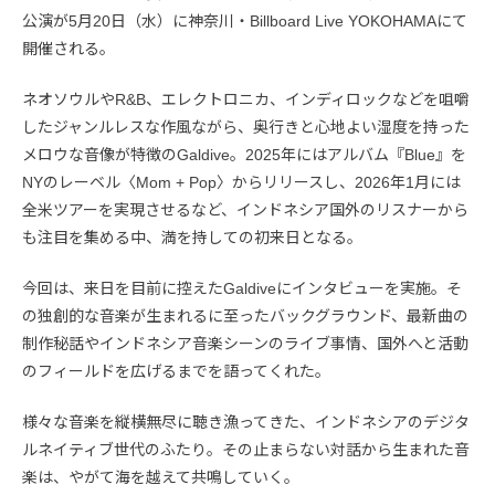
公演が5月20日（水）に神奈川・Billboard Live YOKOHAMAにて
開催される。
ネオソウルやR&B、エレクトロニカ、インディロックなどを咀嚼
したジャンルレスな作風ながら、奥行きと心地よい湿度を持った
メロウな音像が特徴のGaldive。2025年にはアルバム『Blue』を
NYのレーベル〈Mom + Pop〉からリリースし、2026年1月には
全米ツアーを実現させるなど、インドネシア国外のリスナーから
も注目を集める中、満を持しての初来日となる。
今回は、来日を目前に控えたGaldiveにインタビューを実施。そ
の独創的な音楽が生まれるに至ったバックグラウンド、最新曲の
制作秘話やインドネシア音楽シーンのライブ事情、国外へと活動
のフィールドを広げるまでを語ってくれた。
様々な音楽を縦横無尽に聴き漁ってきた、インドネシアのデジタ
ルネイティブ世代のふたり。その止まらない対話から生まれた音
楽は、やがて海を越えて共鳴していく。