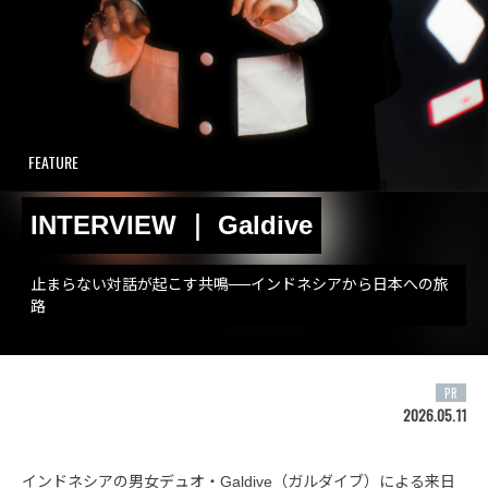
FEATURE
INTERVIEW ｜ Galdive
止まらない対話が起こす共鳴──インドネシアから日本への旅
路
PR
2026.05.11
インドネシアの男女デュオ・Galdive（ガルダイブ）による来日