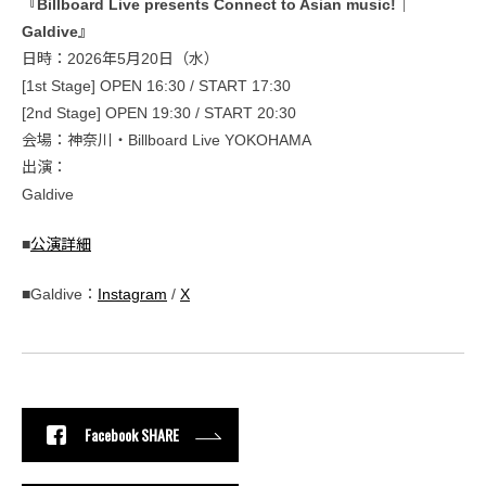
『Billboard Live presents Connect to Asian music!｜
Galdive』
日時：2026年5月20日（水）
[1st Stage] OPEN 16:30 / START 17:30
[2nd Stage] OPEN 19:30 / START 20:30
会場：神奈川・Billboard Live YOKOHAMA
出演：
Galdive
■
公演詳細
■Galdive：
Instagram
/
X
Facebook SHARE