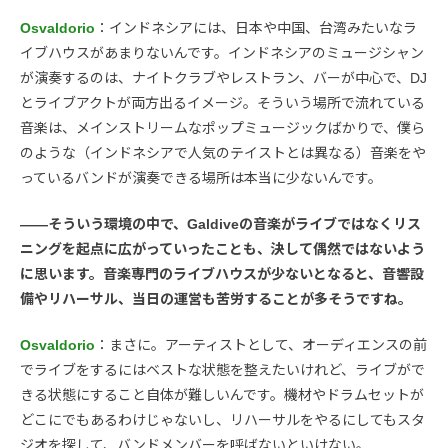
Osvaldorio
：インドネシアには、日本や中国、台湾みたいなラ
イブハウスがあまりないんです。インドネシアのミュージシャン
が演奏するのは、ナイトクラブやレストラン、バーが中心で、DJ
とライブアクトが両方出るイメージ。そういう場所で流れている
音楽は、メインストリームなポップミュージックばかりで、僕ら
のような（インドネシアで人気のテイストとは異なる）音楽をや
っているバンドが演奏できる場所は本当に少ないんです。
――そういう環境の中で、Galdiveの音楽がライブではなくリス
ニングを起点に広がっていったことも、決して偶然ではないよう
に思います。音楽専門のライブハウスが少ないとなると、音響設
備やリハーサル、当日の運営も苦労することが多そうですね。
Osvaldorio
：まさに。アーティストとして、オーディエンスの前
でライブをするにはベストな状態を整えたいけれど、ライブがで
きる状態にすること自体が難しいんです。機材やドラムセットが
どこにでもあるわけじゃないし、リハーサルをやるにしてもスタ
ジオを探して、バンドメンバーを呼ばないといけない。