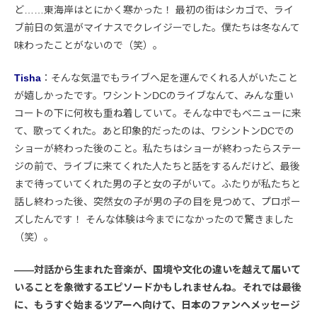
ど……東海岸はとにかく寒かった！ 最初の街はシカゴで、ライ
ブ前日の気温がマイナスでクレイジーでした。僕たちは冬なんて
味わったことがないので（笑）。
Tisha
：そんな気温でもライブへ足を運んでくれる人がいたこと
が嬉しかったです。ワシントンDCのライブなんて、みんな重い
コートの下に何枚も重ね着していて。そんな中でもベニューに来
て、歌ってくれた。あと印象的だったのは、ワシントンDCでの
ショーが終わった後のこと。私たちはショーが終わったらステー
ジの前で、ライブに来てくれた人たちと話をするんだけど、最後
まで待っていてくれた男の子と女の子がいて。ふたりが私たちと
話し終わった後、突然女の子が男の子の目を見つめて、プロポー
ズしたんです！ そんな体験は今までになかったので驚きました
（笑）。
――対話から生まれた音楽が、国境や文化の違いを越えて届いて
いることを象徴するエピソードかもしれませんね。それでは最後
に、もうすぐ始まるツアーへ向けて、日本のファンへメッセージ