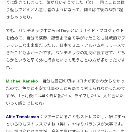
ぐに飽きてしまって、気が狂いそうでした（笑）。同じことの繰
り返しでどんどん怠け者のようになって、例えば午後の3時に起
きちゃったり。
でも、パンデミック中にAriel Daysというサイド・プロジェクト
を始めて、自分で演奏、録音まで全て手がけたことも挑戦的でフ
レッシュな出来事だったし、日本でミニ・アルバムをリリースで
きたこともよかったです。パンデミックの期間が長すぎて、どち
らかというと早く外に行きたいって思うことの方が多かったです
ね。
Michael Kaneko
：自分も最初の頃はコロナが何かわからなかっ
たので、色々と不安で仕事のこともあまり考えられなかったので
すが、1ヶ月後には早く外に出たい、ライブしたい、人と会いた
いって感じでしたね。
Alfie Templeman
：ツアーにいることもストレスだし、家にずっ
といるのもストレスですね（笑）。やはりバランスが大事です。
少し話は変わりますが、今年の夏はオーストラリアに行って、向