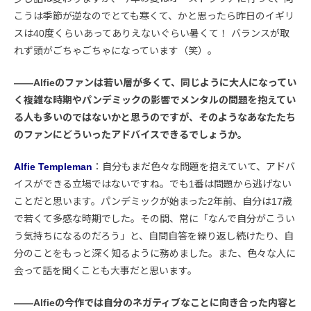
こうは季節が逆なのでとても寒くて、かと思ったら昨日のイギリ
スは40度くらいあってありえないぐらい暑くて！ バランスが取
れず頭がごちゃごちゃになっています（笑）。
――Alfieのファンは若い層が多くて、同じように大人になってい
く複雑な時期やパンデミックの影響でメンタルの問題を抱えてい
る人も多いのではないかと思うのですが、そのようなあなたたち
のファンにどういったアドバイスできるでしょうか。
Alfie Templeman
：自分もまだ色々な問題を抱えていて、アドバ
イスができる立場ではないですね。でも1番は問題から逃げない
ことだと思います。パンデミックが始まった2年前、自分は17歳
で若くて多感な時期でした。その間、常に「なんで自分がこうい
う気持ちになるのだろう」と、自問自答を繰り返し続けたり、自
分のことをもっと深く知るように務めました。また、色々な人に
会って話を聞くことも大事だと思います。
――Alfieの今作では自分のネガティブなことに向き合った内容と