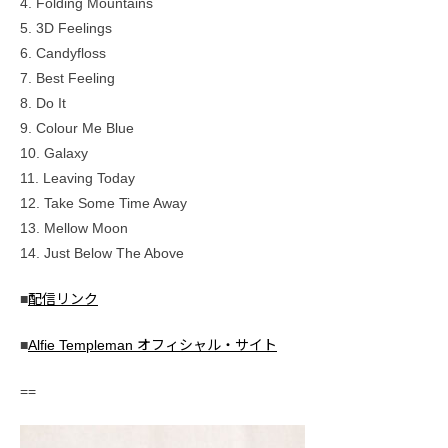
4. Folding Mountains
5. 3D Feelings
6. Candyfloss
7. Best Feeling
8. Do It
9. Colour Me Blue
10. Galaxy
11. Leaving Today
12. Take Some Time Away
13. Mellow Moon
14. Just Below The Above
■
配信リンク
■
Alfie Templeman オフィシャル・サイト
==