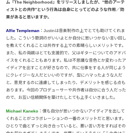
ム『The Neighborhood』をリリースしましたが、“他のアーテ
ィストとの共作”という行為は自身にとってどのような作用／効
果があると思いますか。
Alfie Templeman
：Justinは音楽制作の上でとても助けてくれま
した。こういう歌詞のがいいよとか自分に思いつかない言い回し
を教えてくれることは共作する上での素晴らしいメリットです。
また、私の両親はとても支援的で、父はギターについてのアドバ
イスをくれることもあります。私は不思議な音色とか変わったア
イディアを出すことが好きなので、共に仕事をする人が同じよう
にクレイジーな人だといいのですが、型にハマったような人だ
と、意見するのに遠慮してしまったり、デメリットを感じる点も
あります。今回のプロデューサーや共作者は自分に合う人だった
ので、お互い信頼関係を築けたしとても上手くいきました。
Michael Kaneko
：僕も自分が思いつかないアイディアを出して
くれることがコラボレーションの一番のメリットだと思います。
ひとりで曲とずっと向き合っていると、悪い言い方をすればその