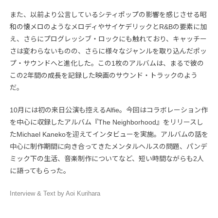
また、以前より公言しているシティポップの影響を感じさせる昭
和の懐メロのようなメロディやサイケデリックとR&Bの要素に加
え、さらにプログレッシブ・ロックにも触れており、キャッチー
さは変わらないものの、さらに様々なジャンルを取り込んだポッ
プ・サウンドへと進化した。この1枚のアルバムは、まるで彼の
この2年間の成長を記録した映画のサウンド・トラックのよう
だ。
10月には初の来日公演も控えるAlfie。今回はコラボレーション作
を中心に収録したアルバム『The Neighborhood』をリリースし
たMichael Kanekoを迎えてインタビューを実施。アルバムの話を
中心に制作期間に向き合ってきたメンタルヘルスの問題、パンデ
ミック下の生活、音楽制作についてなど、短い時間ながらも2人
に語ってもらった。
Interview & Text by Aoi Kurihara