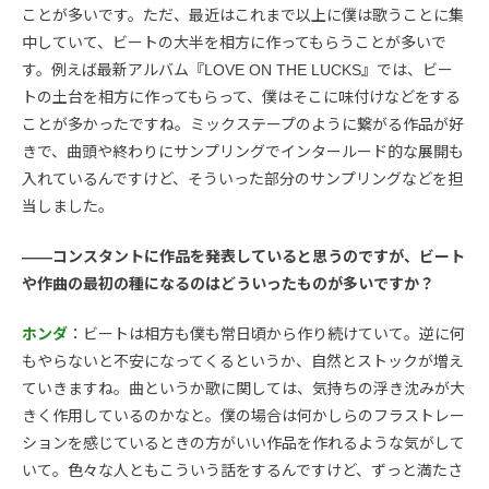
ことが多いです。ただ、最近はこれまで以上に僕は歌うことに集
中していて、ビートの大半を相方に作ってもらうことが多いで
す。例えば最新アルバム『LOVE ON THE LUCKS』では、ビー
トの土台を相方に作ってもらって、僕はそこに味付けなどをする
ことが多かったですね。ミックステープのように繋がる作品が好
きで、曲頭や終わりにサンプリングでインタールード的な展開も
入れているんですけど、そういった部分のサンプリングなどを担
当しました。
――コンスタントに作品を発表していると思うのですが、ビート
や作曲の最初の種になるのはどういったものが多いですか？
ホンダ
：ビートは相方も僕も常日頃から作り続けていて。逆に何
もやらないと不安になってくるというか、自然とストックが増え
ていきますね。曲というか歌に関しては、気持ちの浮き沈みが大
きく作用しているのかなと。僕の場合は何かしらのフラストレー
ションを感じているときの方がいい作品を作れるような気がして
いて。色々な人ともこういう話をするんですけど、ずっと満たさ