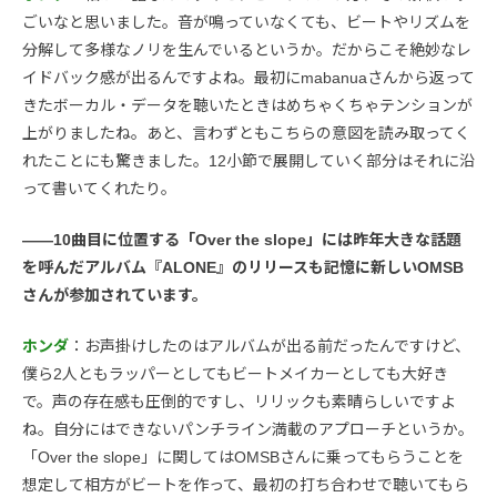
ごいなと思いました。音が鳴っていなくても、ビートやリズムを
分解して多様なノリを生んでいるというか。だからこそ絶妙なレ
イドバック感が出るんですよね。最初にmabanuaさんから返って
きたボーカル・データを聴いたときはめちゃくちゃテンションが
上がりましたね。あと、言わずともこちらの意図を読み取ってく
れたことにも驚きました。12小節で展開していく部分はそれに沿
って書いてくれたり。
――10曲目に位置する「Over the slope」には昨年大きな話題
を呼んだアルバム『ALONE』のリリースも記憶に新しいOMSB
さんが参加されています。
ホンダ
：お声掛けしたのはアルバムが出る前だったんですけど、
僕ら2人ともラッパーとしてもビートメイカーとしても大好き
で。声の存在感も圧倒的ですし、リリックも素晴らしいですよ
ね。自分にはできないパンチライン満載のアプローチというか。
「Over the slope」に関してはOMSBさんに乗ってもらうことを
想定して相方がビートを作って、最初の打ち合わせで聴いてもら