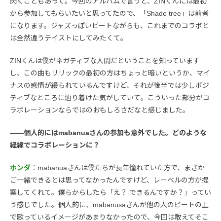
閃くこともあって。今回のアルバムで言うと、ZINくんには最初
から参加してもらいたいと思ってたので、「Shade tree」は前者
になります。ジャズっぽいビートながらも、これまでのコラボと
は全然違うテイストにしてみたくて。
ZINくんは僕がネガティブな人間だということを知っています
し、この曲もリリックの最初の方はちょっと暗いというか、マイ
ナスの感情が綴られているんですけど、それが後半では少しポジ
ティブなところに辿り着けた気がしていて。こういった部分がコ
ラボレーションならではのおもしろさだなと感じました。
――個人的にはmabanuaさんの参加も意外でした。どのような
経緯でコラボレーションに？
ホンダ
：mabanuaさんは僕たちが長年憧れていた方で、まさか
ご一緒できるとは思ってなかったんですけど、レーベルの方が提
案してくれて。僕らからしたら「え？ できるんですか？」ってい
う感じでした。個人的に、mabanusaさんが他の人のビートの上
で歌っているイメージがあまりなかったので、今回は敢えてそこ