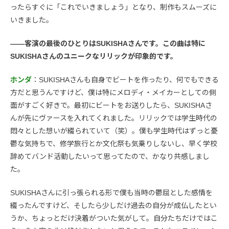
ったらすぐに「これでいきましょう」となり、制作もスムーズに
いきました。
――客演の最後のひとりはSUKISHAさんです。この曲は特に
SUKISHAさんのユニークなリリックが印象的です。
ホンダ
：SUKISHAさんも自身でビートを作ったり、何でもできる
方だと思うんですけど、僕は特にメロディ・メイカーとしての側
面がすごく好きで。最初にビートをお送りしたら、SUKISHAさ
んが先にヴァースを入れてくれました。リリックでは学生時代の
悶々とした想いが綴られていて（笑）。僕も学生時代はずっと憂
鬱な気持ちで、修学旅行とか文化祭も気乗りしないし、早く学校
辞めてバンド活動したいって思ってたので、かなり共感しまし
た。
SUKISHAさんに引っ張られる形で僕も当時の鬱屈とした感情を
綴ったんですけど、そしたら少しだけ過去の自分が成仏したとい
うか、ちょっとだけ決着がついた気がして。自分たちだけではこ