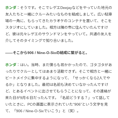
ホンダ
：そうです。そこでレゲエDeejayなどをやっていた地元の
友人たちと一緒にクルーみたいなものを結成しまして。広い駐車
場の一角に、もらってきたカラオケのコンテナを置いて、そこを
スタジオにしていました。相方は隣の市に住んでいたんですけ
ど、彼は元々レゲエのサウンドマンをやっていて。共通の友人を
介してそのタイミングで知り合いました。
――そこから906 / Nine-O-Sixの結成に繋がると。
ホンダ
：はい。当時、まだ僕らも若かかったので、ゴタゴタがあ
ったりでクルーとしてはあまり活動できず。そこで相方と一緒に
ビートメイクに集中するようになって、「せっかくなら2人でや
るか」となりました。最初は名前も決めていなかったんですけ
ど、とあるイベントに出させてもらうことになって、その連絡が
来た日が9月６日だったんです。「名前どうする？」って話して
いたときに、PCの画面に表示されていた“906”という文字を見
て、「906 / Nine-O-Sixでいこう」と（笑）。