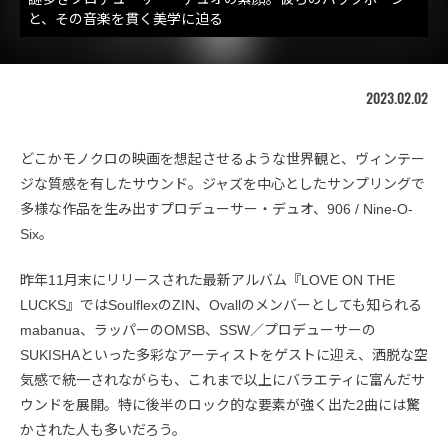
と、その音楽を貫く美学に迫る
2023.02.02
どこかモノクロの映画を想起させるような世界観と、ヴィンテー
ジな質感を有したサウンド。ジャズを中心としたサンプリングで
多様な作品を生み出すプロデューサー・デュオ、906 / Nine-O-
Six。
昨年11月末にリリースされた最新アルバム『LOVE ON THE
LUCKS』ではSoulflexのZIN、Ovallのメンバーとしても知られる
mabanua、ラッパーのOMSB、SSW／プロデューサーの
SUKISHAといった多彩なアーティストをゲストに迎え、洒脱な空
気感で統一されながらも、これまで以上にバラエティに富んだサ
ウンドを展開。特に後半のロック的な要素が強く出た2曲には驚
かされた人も多いだろう。