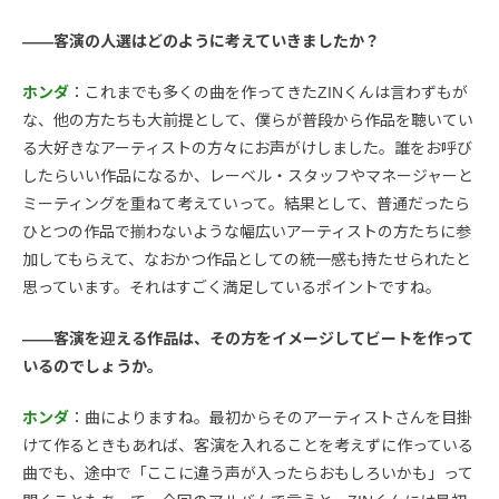
――客演の人選はどのように考えていきましたか？
ホンダ
：これまでも多くの曲を作ってきたZINくんは言わずもが
な、他の方たちも大前提として、僕らが普段から作品を聴いてい
る大好きなアーティストの方々にお声がけしました。誰をお呼び
したらいい作品になるか、レーベル・スタッフやマネージャーと
ミーティングを重ねて考えていって。結果として、普通だったら
ひとつの作品で揃わないような幅広いアーティストの方たちに参
加してもらえて、なおかつ作品としての統一感も持たせられたと
思っています。それはすごく満足しているポイントですね。
――客演を迎える作品は、その方をイメージしてビートを作って
いるのでしょうか。
ホンダ
：曲によりますね。最初からそのアーティストさんを目掛
けて作るときもあれば、客演を入れることを考えずに作っている
曲でも、途中で「ここに違う声が入ったらおもしろいかも」って