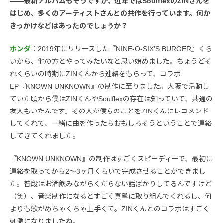
――最新アルバムもそうですが、近年ではSoulflexのZINさんを
はじめ、多くのアーティストさんとの共作を行っています。何か
きっかけなどはあったのでしょうか？
ホンダ
：2019年にリリースした『NINE-O-SIX’S BURGER』くら
いから、他の方とやってみたいなと思い始めました。ちょうどそ
れくらいの時期にZINくんから連絡をもらって、コラボ
EP『KNOWN UNKNOWN』の制作に至りました。大阪で活動し
ていた頃から僕はZINくんやSoulflexの存在は知っていて、共通の
友人もいたんです。その人が僕らのことをZINくんにレコメンド
してくれて、一緒に曲を作ったらおもしろそうということで連絡
してきてくれました。
『KNOWN UNKNOWN』の制作はすごくスピーディーで、最初に
連絡を取ってから2〜3ヶ月くらいで完成させることができまし
た。普段はお酒飲みながらくだらない話ばかりしてるんですけど
（笑）、音楽制作になるとすごく真摯に取り組んでくれるし、何
よりも歌がめちゃくちゃ上手くて。ZINくんとのコラボはすごく
刺激になりましたね。