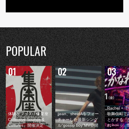
POPULAR
Rachel 
体験型フェス『集楽座
jjean、sheidAをフィー
歌舞伎町で
Collective Sounds &
チャーした最新シング
とかする『
Cultures』開催決定
ル“gossip boy”MV公開
れーーッ』