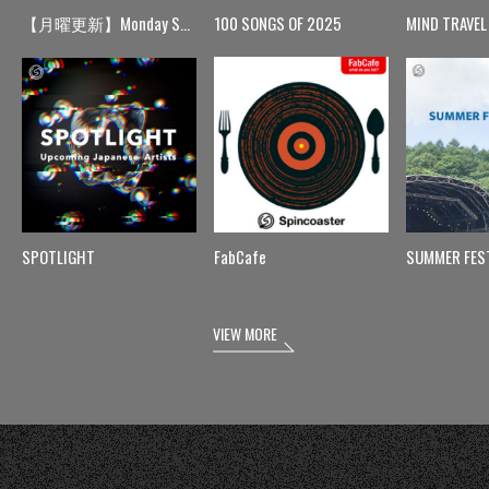
【月曜更新】Monday Spin
100 SONGS OF 2025
MIND TRAVEL
SPOTLIGHT
FabCafe
SUMMER FES
VIEW MORE