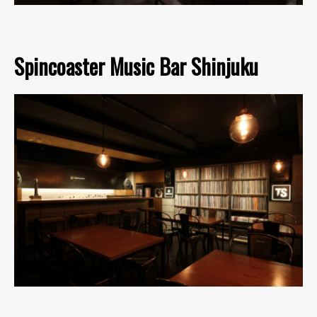
Spincoaster Music Bar Shinjuku