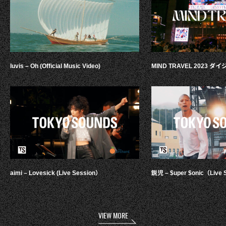
luvis – Oh (Official Music Video)
MIND TRAVEL 2023 
aimi – Lovesick (Live Session）
鋭児 – $uper $onic（Live 
VIEW MORE