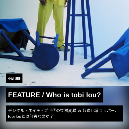
FEATURE
FEATURE / Who is tobi lou?
デジタル・ネイティブ世代の突然変異 ＆ 超進化系ラッパー、
tobi louとは何者なのか？