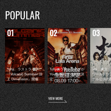
POPULAR
Tohji、ラストライブ
Tohjiのラストライブが
XG、東京
『Volcanic Summer 頂
YouTubeにて生配信決
ワールドツ
上 Dimension』開催
定
ナル公演の
VIEW MORE