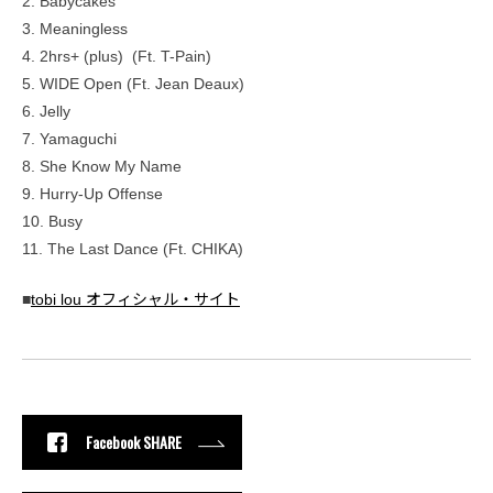
2. Babycakes
3. Meaningless
4. 2hrs+ (plus) ​ (Ft. T-Pain)
5. WIDE Open (Ft. Jean Deaux)
6. Jelly
7. Yamaguchi
8. She Know My Name
9. Hurry-Up Offense
10. Busy
11. The Last Dance (Ft. CHIKA)
■
tobi lou オフィシャル・サイト
Facebook SHARE