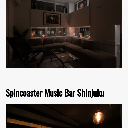
Spincoaster Music Bar Shinjuku