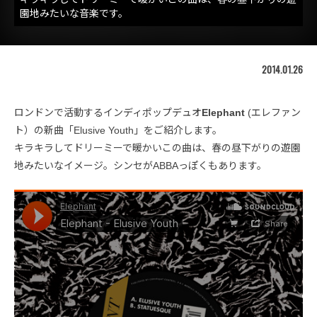
園地みたいな音楽です。
2014.01.26
ロンドンで活動するインディポップデュオ
Elephant
(エレファン
ト）の新曲「Elusive Youth」をご紹介します。
キラキラしてドリーミーで暖かいこの曲は、春の昼下がりの遊園
地みたいなイメージ。シンセがABBAっぽくもあります。