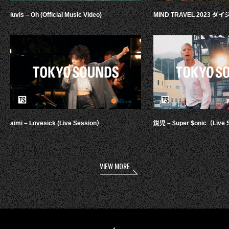
luvis – Oh (Official Music Video)
MIND TRAVEL 2023 
aimi – Lovesick (Live Session）
鋭児 – $uper $onic（Live 
VIEW MORE