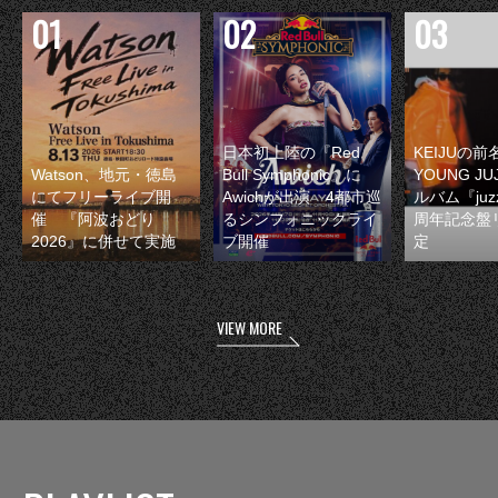
日本初上陸の『Red
KEIJUの
Watson、地元・徳島
Bull Symphonic』に
YOUNG JU
にてフリーライブ開
Awichが出演 4都市巡
ルバム『juzz
催 『阿波おどり
るシンフォニックライ
周年記念盤
2026』に併せて実施
ブ開催
定
VIEW MORE