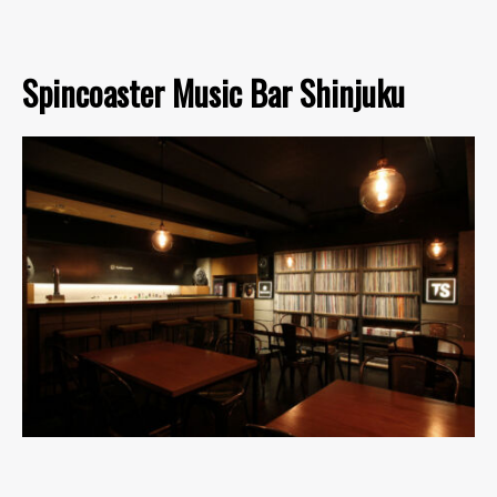
Spincoaster Music Bar Shinjuku