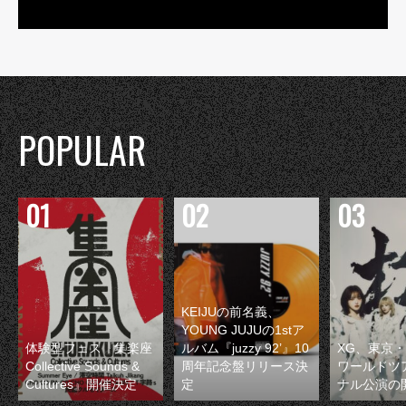
POPULAR
KEIJUの前名義、
YOUNG JUJUの1stア
体験型フェス『集楽座
ルバム『juzzy 92’』10
XG、東京
Collective Sounds &
周年記念盤リリース決
ワールドツ
Cultures』開催決定
定
ナル公演の