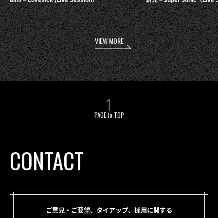
aimi – Lovesick (Live Session）
鋭児 – $uper $onic（Live 
VIEW MORE
PAGE to TOP
CONTACT
ご意見・ご要望、タイアップ、採用に関する