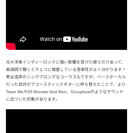
元々洋楽インディーロックに強い影響を受けた彼らだけあって、
英語詞で聴くとチェコに根差している音楽性がよく分かります！
男女混声のシングアロングなコーラスもですが、ベースボーカル
だった武井がアコースティックギターに持ち替えたことで、より
Team MeやOf Monster And Men、Grouploveのようなサウンド
に近づいた印象があります。