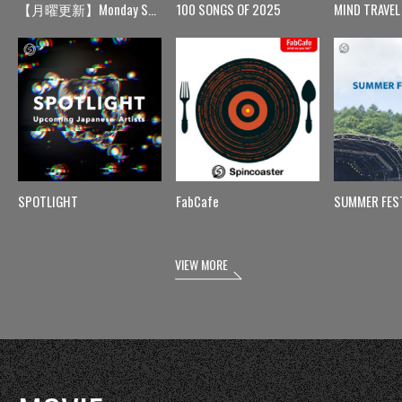
【月曜更新】Monday Spin
100 SONGS OF 2025
MIND TRAVEL
SPOTLIGHT
FabCafe
SUMMER FES
VIEW MORE