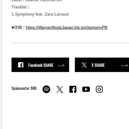
Tracklist：
1.Symphony feat. Zara Larsson
■詳細：
https://WarnerMusicJapan.lnk.to/cbsmpnyPR
Facebook SHARE
X SHARE
Spincoaster SNS