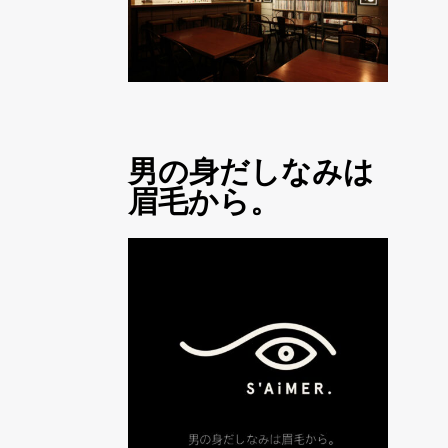
男の身だしなみは
眉毛から。