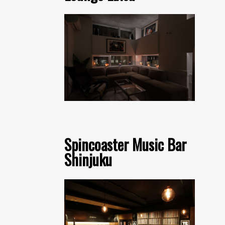
Spincoaster Music Bar
Shinjuku