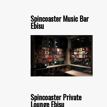
Spincoaster Music Bar
Ebisu
Spincoaster Private
Lounge Ebisu