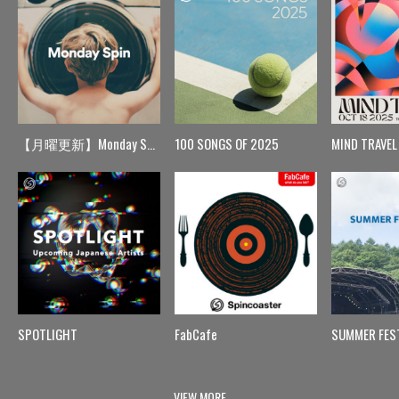
【月曜更新】Monday Spin
100 SONGS OF 2025
MIND TRAVEL
SPOTLIGHT
FabCafe
SUMMER FES
VIEW MORE