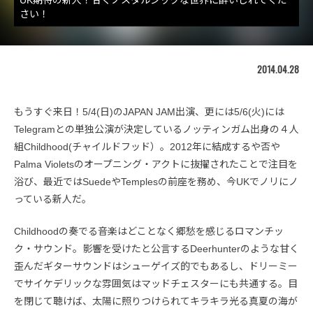
さい！
2014.04.28
もうすぐ来日！5/4(日)のJAPAN JAM出演、更には5/6(火)には
Telegramとの単独公演が決定しているノッティンガム出身の４人
組Childhood(チャイルドフッド）。2012年に結成するや否や
Palma Violetsのオープニング・アクトに抜擢されたことで注目を
浴び、最近ではSuedeやTemplesの前座を務め、今UKでノリにノ
っている新人だ。
Childhoodの奏でる音楽はどことなく郷愁を感じるロマンチッ
ク・サウンド。影響を受けたと公言するDeerhunterのような甘く
歪んだギターサウンドはシューゲイズ的でもあるし、ドリーミー
でサイケデリックな雰囲気はマッドチェスターにも共通する。目
を閉じて聴けば、太陽に照りつけられてキラキラ光る真夏の海が