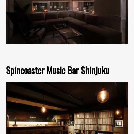
Spincoaster Music Bar Shinjuku