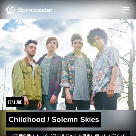
Skip
to
content
FEATURE
Childhood / Solemn Skies
UK期待の新人！甘くノスタルジックな世界に酔いしれてくだ