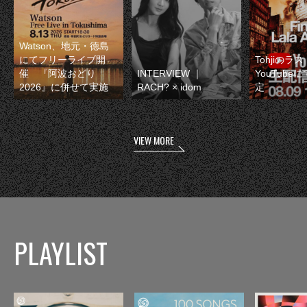
Watson、地元・徳島
にてフリーライブ開
Tohjiのラ
催 『阿波おどり
INTERVIEW ｜
YouTube
2026』に併せて実施
RACH? × idom
定
VIEW MORE
PLAYLIST