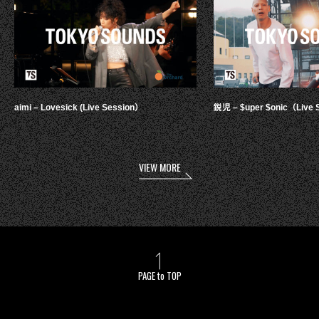
aimi – Lovesick (Live Session）
鋭児 – $uper $onic（Live 
VIEW MORE
PAGE to TOP