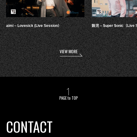
aimi – Lovesick (Live Session）
鋭児 – $uper $onic（Live 
VIEW MORE
PAGE to TOP
CONTACT