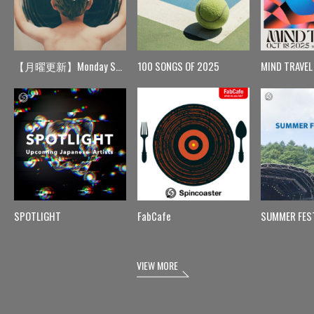
【月曜更新】Monday Spin
100 SONGS OF 2025
MIND TRAVEL
SPOTLIGHT
FabCafe
SUMMER FES
VIEW MORE