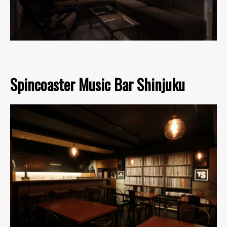
Spincoaster Music Bar Shinjuku