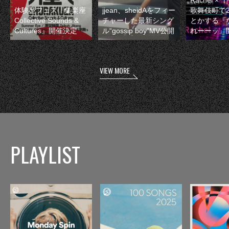
体験型フェス『集楽座
jjean、sheidAをフィー
歌舞伎町で
Collective Sounds &
チャーした最新シング
とかする『
Cultures』開催決定
ル“gossip boy”MV公開
れーーッ』
VIEW MORE
PLAYLIST