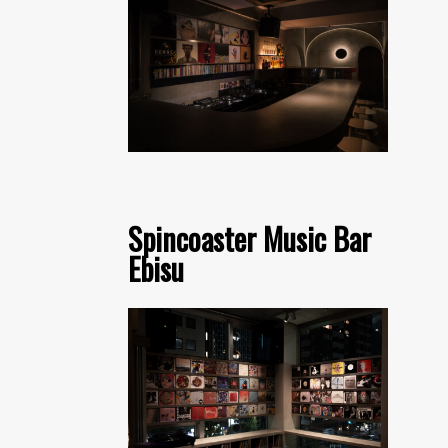
Spincoaster Music Bar
Ebisu