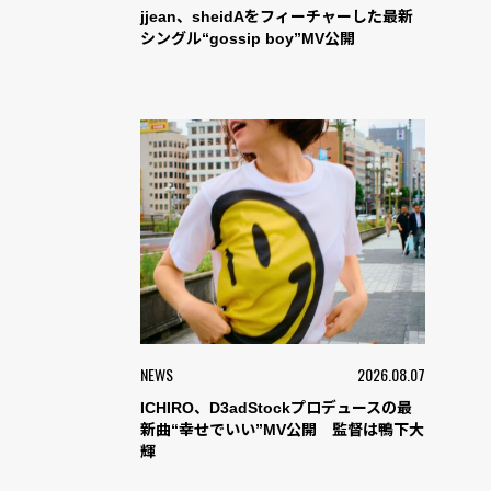
jjean、sheidAをフィーチャーした最新
シングル“gossip boy”MV公開
NEWS
2026.08.07
ICHIRO、D3adStockプロデュースの最
新曲“幸せでいい”MV公開 監督は鴨下大
輝