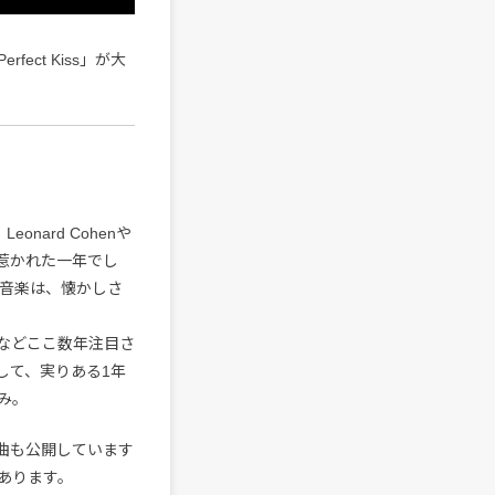
fect Kiss」が大
onard Cohenや
に強く惹かれた一年でし
い音楽は、懐かしさ
yelなどここ数年注目さ
して、実りある1年
み。
曲も公開しています
あります。