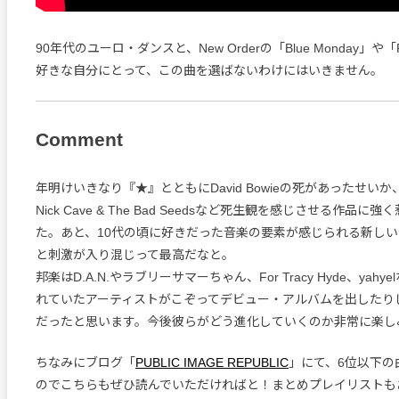
90年代のユーロ・ダンスと、New Orderの「Blue Monday」や「Per
好きな自分にとって、この曲を選ばないわけにはいきません。
Comment
年明けいきなり『★』とともにDavid Bowieの死があったせいか、Le
Nick Cave & The Bad Seedsなど死生観を感じさせる作品
た。あと、10代の頃に好きだった音楽の要素が感じられる新し
と刺激が入り混じって最高だなと。
邦楽はD.A.N.やラブリーサマーちゃん、For Tracy Hyde、yah
れていたアーティストがこぞってデビュー・アルバムを出したり
だったと思います。今後彼らがどう進化していくのか非常に楽し
ちなみにブログ「
PUBLIC IMAGE REPUBLIC
」にて、6位以下の
のでこちらもぜひ読んでいただければと！まとめプレイリストも