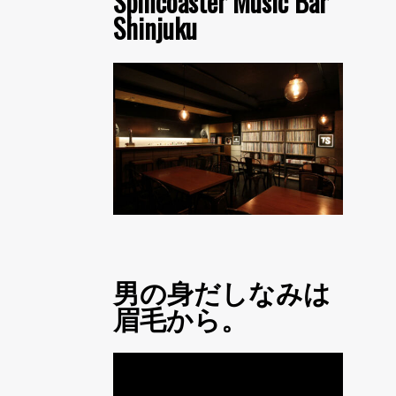
Spincoaster Music Bar
Shinjuku
男の身だしなみは
眉毛から。