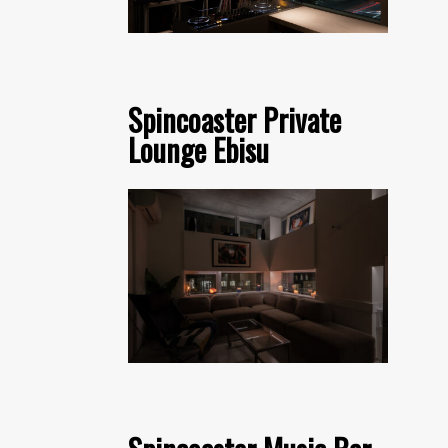
Spincoaster Private
Lounge Ebisu