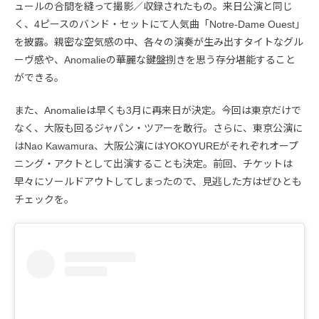
ュールの合間を縫って撮影／収録されたもの。来日公演と同じ
く、4ピースのバンド・セットにて人気曲「Notre-Dame Ouest」
を披露。親密な空気感の中、各々の演奏が生み出すタイトなグル
ーヴ感や、Anomalieの華麗な鍵盤捌きを思う存分堪能すること
ができる。
また、Anomalieは早くも3月に再来日が決定。今回は東京だけで
なく、大阪も回るジャパン・ツアーを敢行。さらに、東京公演に
はNao Kawamura、大阪公演にはYOKOYUREがそれぞれオープ
ニング・アクトとして出演することも決定。前回、チケットは
早々にソールドアウトしてしまったので、見逃した方はぜひとも
チェックを。