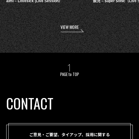
aimi – Lovesick (Live Session）
鋭児 – $uper $onic（Live 
VIEW MORE
PAGE to TOP
CONTACT
ご意見・ご要望、タイアップ、採用に関する