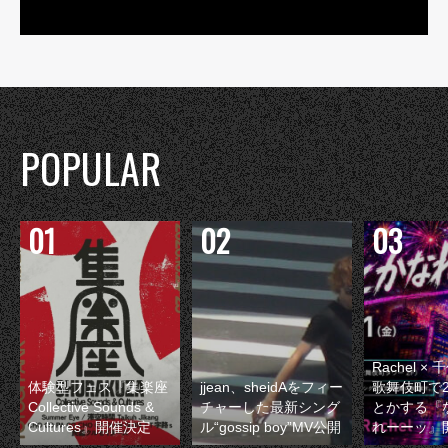
POPULAR
Rachel 
体験型フェス『集楽座
jjean、sheidAをフィー
歌舞伎町で
Collective Sounds &
チャーした最新シング
とかする『
Cultures』開催決定
ル“gossip boy”MV公開
れーーッ』