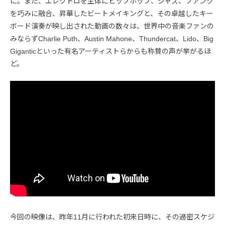
に。また、エレクトロを主体にヒップホップ、ジャズ、ファンク
を巧みに融合、昇華したビートメイキングと、その卓越したキー
ボード演奏が映し出された動画の数々は、世界中の音楽ファンの
みならずCharlie Puth、Austin Mahone、Thundercat、Lido、Big
Giganticといった有名アーティストらからも称賛の声が挙がるほ
ど。
今回の映像は、昨年11月に行われた初来日時に、その過密スケジ