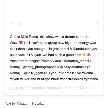
Grazie Mille Roma, this show was a dream come true.
Wow.
I still can’t quite grasp how high the energy was,
can’t thank you enough! Un gros merci à @undouadejazz
pour l’accueil à Lyon, we had such a good time
Amsterdam tonight! Photos/Video : @matteo_mansi (1.
Roma)- @ericg_photographer & @easylandmusic (2.
Roma) – @felix_ggnn (3. Lyon) #AnomalieLive #Roma
#Lyon #LiveBand #Europe #tour #spectrasonics #yamaha
ᴀɴᴏᴍᴀʟɪᴇ
さん(@anomaliebeats)がシェアした投稿 –
2018年10月月29日午前7時05分PDT
Text by Takazumi Hosaka