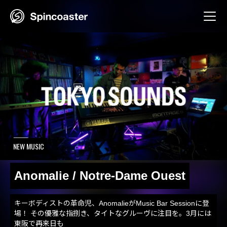
Skip
to
content
NEW MUSIC
Anomalie / Notre-Dame Ouest
キーボディストの革命児、AnomalieがMusic Bar Sessionに登
場！ その優雅な指捌き、タイトなグルーヴに注目を。3月には
東阪で再来日も