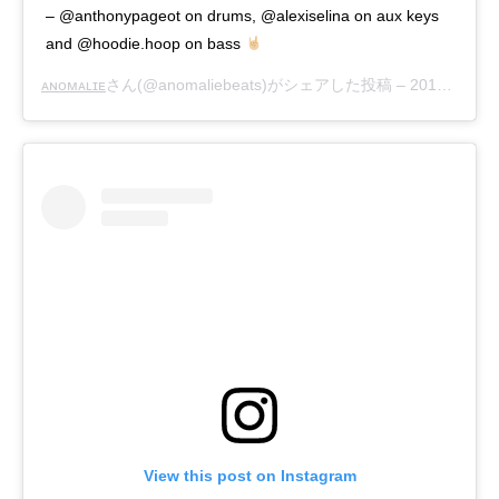
– @anthonypageot on drums, @alexiselina on aux keys
and @hoodie.hoop on bass
ᴀɴᴏᴍᴀʟɪᴇ
さん(@anomaliebeats)がシェアした投稿 –
2018年 5月月11日午前10時54分PDT
View this post on Instagram