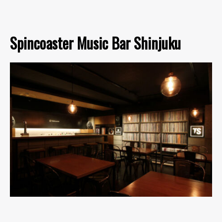
Spincoaster Music Bar Shinjuku