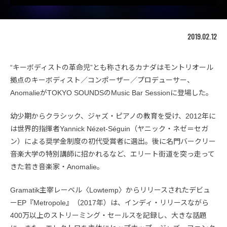
2019.02.12
“キーボディストの革命児”とも称されるカナダはモントリオール
拠点のキーボディスト／コンポーザー／プロデューサー、
AnomalieがTOKYO SOUNDSのMusic Bar Sessionに登場した。
幼少期からクラシック、ジャズ・ピアノの教育を受け、2012年に
は世界的指揮者Yannick Nézet-Séguin（ヤニック・ネゼ＝セガ
ン）による奨学金制度の初代受賞者に選出。後に名門バークリー
音楽大学の特別講師に招かれるなど、エリート街道を突っ走って
きた若き音楽家・Anomalie。
Gramatik主宰レーベル〈Lowtemp〉からリリースされたデビュ
ーEP『Metropole』（2017年）は、インディ・リリースながら
400万以上のストリーミング・セールスを記録し、大きな話題