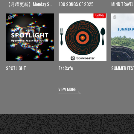
【月曜更新】Monday Spin
100 SONGS OF 2025
MIND TRAVEL
SPOTLIGHT
FabCafe
SUMMER FES
VIEW MORE