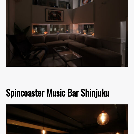
Spincoaster Music Bar Shinjuku