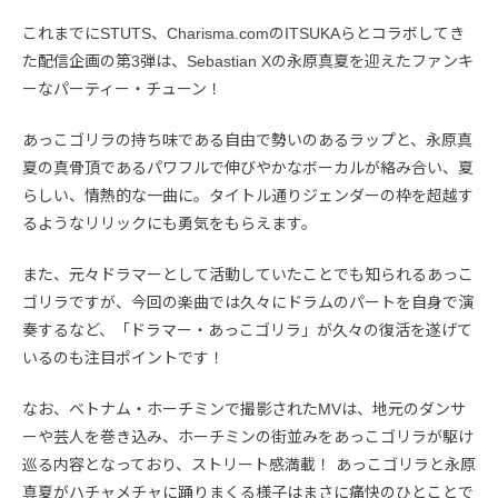
これまでにSTUTS、Charisma.comのITSUKAらとコラボしてき
た配信企画の第3弾は、Sebastian Xの永原真夏を迎えたファンキ
ーなパーティー・チューン！
あっこゴリラの持ち味である自由で勢いのあるラップと、永原真
夏の真骨頂であるパワフルで伸びやかなボーカルが絡み合い、夏
らしい、情熱的な一曲に。タイトル通りジェンダーの枠を超越す
るようなリリックにも勇気をもらえます。
また、元々ドラマーとして活動していたことでも知られるあっこ
ゴリラですが、今回の楽曲では久々にドラムのパートを自身で演
奏するなど、「ドラマー・あっこゴリラ」が久々の復活を遂げて
いるのも注目ポイントです！
なお、ベトナム・ホーチミンで撮影されたMVは、地元のダンサ
ーや芸人を巻き込み、ホーチミンの街並みをあっこゴリラが駆け
巡る内容となっており、ストリート感満載！ あっこゴリラと永原
真夏がハチャメチャに踊りまくる様子はまさに痛快のひとことで