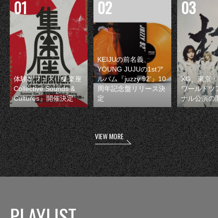
KEIJUの前名義、
YOUNG JUJUの1stア
体験型フェス『集楽座
ルバム『juzzy 92’』10
XG、東京
Collective Sounds &
周年記念盤リリース決
ワールドツ
Cultures』開催決定
定
ナル公演の
VIEW MORE
PLAYLIST