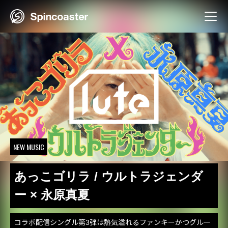
Skip
to
content
NEW MUSIC
あっこゴリラ / ウルトラジェンダ
ー × 永原真夏
コラボ配信シングル第3弾は熱気溢れるファンキーかつグルー