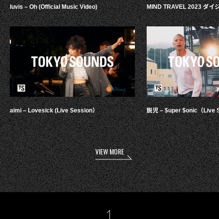
luvis – Oh (Official Music Video)
MIND TRAVEL 2023 
aimi – Lovesick (Live Session）
鋭児 – $uper $onic（Live 
VIEW MORE