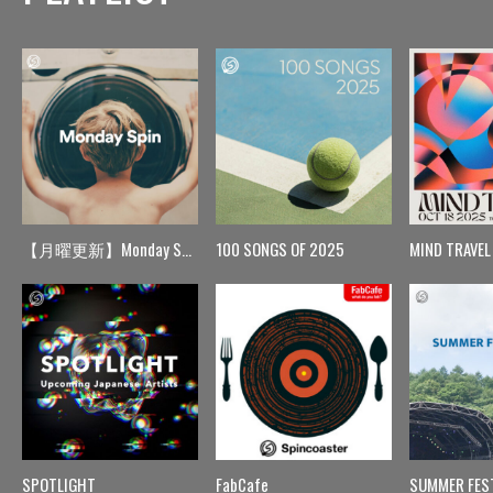
【月曜更新】Monday Spin
100 SONGS OF 2025
MIND TRAVEL
SPOTLIGHT
FabCafe
SUMMER FES