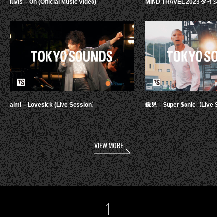
luvis – Oh (Official Music Video)
MIND TRAVEL 2023 
aimi – Lovesick (Live Session）
鋭児 – $uper $onic（Live 
VIEW MORE