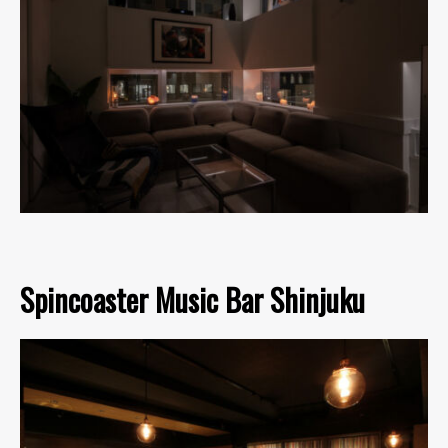
Spincoaster Music Bar Shinjuku