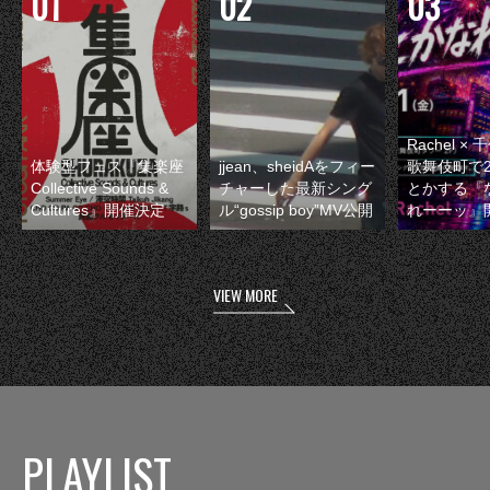
Rachel 
体験型フェス『集楽座
jjean、sheidAをフィー
歌舞伎町で
Collective Sounds &
チャーした最新シング
とかする『
Cultures』開催決定
ル“gossip boy”MV公開
れーーッ』
VIEW MORE
PLAYLIST