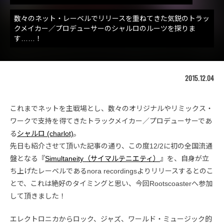
数々のネット・レーベルでリリースを重ねてきた気鋭のトラッ
クメイカー／プロデューサーのシャルロのルーツを探りま
す……！
2015.12.04
これまでネットを主戦場とし、数々のオリジナルやリミックス・
ワークで支持を得てきたトラックメイカー／プロデューサーであ
る
シャルロ (charlot)
。
先日も紹介させて頂いた記事の通り、この度12/2に初の全国流通
盤となる『
Simultaneity（サイマルテニエティ）
』を、自身が立
ち上げたレーベルであるnora recordingsよりリリースするとのこ
とで、これは絶好のタイミングと思い、今回Rootscoasterへ参加
して頂きました！
エレクトロニカからロック、ジャズ、ワールド・ミュージック的