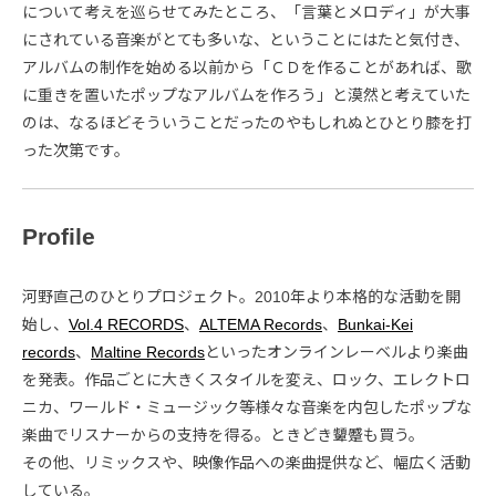
について考えを巡らせてみたところ、「言葉とメロディ」が大事
にされている音楽がとても多いな、ということにはたと気付き、
アルバムの制作を始める以前から「ＣＤを作ることがあれば、歌
に重きを置いたポップなアルバムを作ろう」と漠然と考えていた
のは、なるほどそういうことだったのやもしれぬとひとり膝を打
った次第です。
Profile
河野直己のひとりプロジェクト。2010年より本格的な活動を開
始し、
Vol.4 RECORDS
、
ALTEMA Records
、
Bunkai-Kei
records
、
Maltine Records
といったオンラインレーベルより楽曲
を発表。作品ごとに大きくスタイルを変え、ロック、エレクトロ
ニカ、ワールド・ミュージック等様々な音楽を内包したポップな
楽曲でリスナーからの支持を得る。ときどき顰蹙も買う。
その他、リミックスや、映像作品への楽曲提供など、幅広く活動
している。