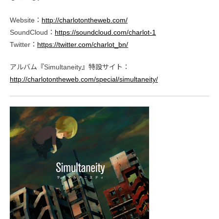
Website：
http://charlotontheweb.com/
SoundCloud：
https://soundcloud.com/charlot-1
Twitter：
https://twitter.com/charlot_bn/
アルバム『Simultaneity』特設サイト：
http://charlotontheweb.com/special/simultaneity/