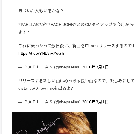
気づいた人もいるかな？
?PAELLAS?が?PEACH JOHN?とのCMタイアップで今月
ます?
これに乗っかって数日後に、新曲をiTunes リリースするの
https://t.co/YNL3iRYeGh
— ＰＡＥＬＬＡＳ (@thepaellas)
2016年3月1日
リリースする新しい曲はめっちゃ良い曲なので、楽しみにし
distanceのnew mixも出るよ?
— ＰＡＥＬＬＡＳ (@thepaellas)
2016年3月1日