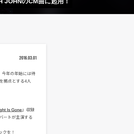
CH JOHNのCM曲に起用！
2016.03.01
くれ、今年の年始には待
京を拠点とする4人
ght Is Gone
』収録
ンバートが主演する
ックを！