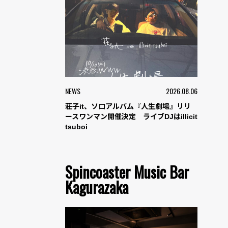
NEWS
2026.08.06
荘子it、ソロアルバム『人生劇場』リリ
ースワンマン開催決定 ライブDJはillicit
tsuboi
Spincoaster Music Bar
Kagurazaka