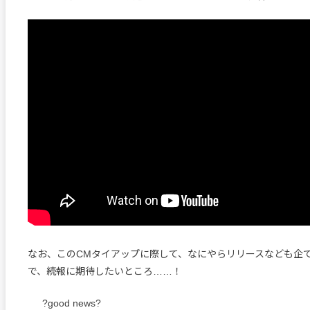
なお、このCMタイアップに際して、なにやらリリースなども企
で、続報に期待したいところ……！
?good news?