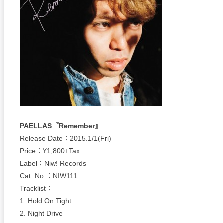
PAELLAS『Remember』
Release Date：2015.1/1(Fri)
Price：¥1,800+Tax
Label：Niw! Records
Cat. No.：NIW111
Tracklist：
1. Hold On Tight
2. Night Drive