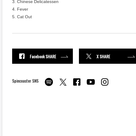
3. Chinese Delicatessen
4. Fever
5. Cat Out
Facebook SHARE
X SHARE
Spincoaster SNS