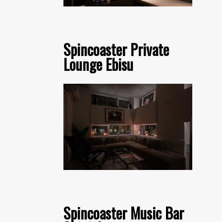
Spincoaster Private
Lounge Ebisu
Spincoaster Music Bar