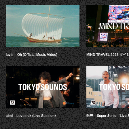
luvis – Oh (Official Music Video)
MIND TRAVEL 2023 
aimi – Lovesick (Live Session）
鋭児 – $uper $onic（Live 