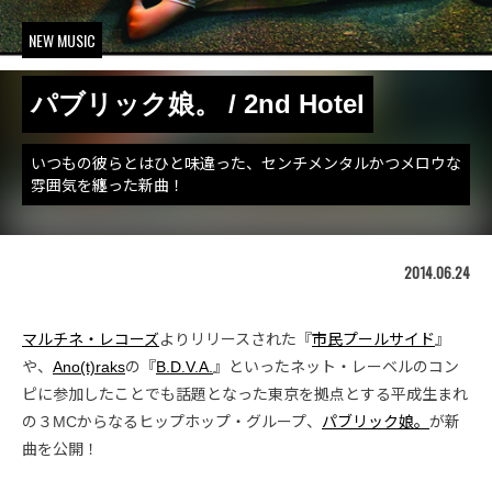
NEW MUSIC
パブリック娘。 / 2nd Hotel
いつもの彼らとはひと味違った、センチメンタルかつメロウな
雰囲気を纏った新曲！
2014.06.24
マルチネ・レコーズ
よりリリースされた『
市民プールサイド
』
や、
Ano(t)raks
の『
B​.​D​.​V​.​A.
』といったネット・レーベルのコン
ピに参加したことでも話題となった東京を拠点とする平成生まれ
の３MCからなるヒップホップ・グループ、
パブリック娘。
が新
曲を公開！