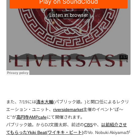
また、7/19には
清水大輔
(パブリック娘。)と関口任によるレクリ
エーション・ユニット、
riversidemarket
主催のイベント“ぽ〜
と”が
高円寺AMPcafe
にて開催されます。
パブリック娘。からDJ文園太郎、前述の
CBS
や、
以前紹介させ
てもらったYkiki Beat(ワイキキ・ビート)
のVo. Nobuki Akiyamaが