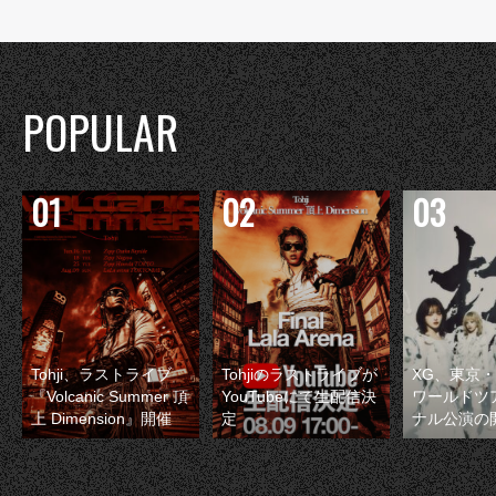
POPULAR
Tohji、ラストライブ
Tohjiのラストライブが
XG、東京
『Volcanic Summer 頂
YouTubeにて生配信決
ワールドツ
上 Dimension』開催
定
ナル公演の