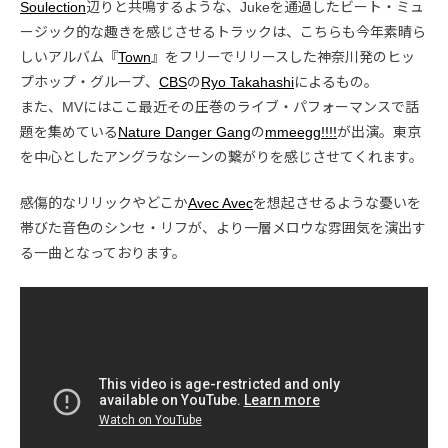
Soulection
辺りと共鳴するような、Jukeを通過したビート・ミュ
ージック的な趣きを感じさせるトラックは、こちらも今年素晴ら
しいアルバム『
Town
』をフリーでリリースした神奈川発のヒッ
プホップ・グループ、
CBS
の
Ryo Takahashi
によるもの。
また、MVにはここ最近その圧巻のライブ・パフォーマンスで話
題を集めている
Nature Danger Gang
の
mmeegg!!!!
が出演。東京
を中心としたアングラなシーンの繋がりを感じさせてくれます。
感傷的なリリックやどこか
Avec Avec
を想起させるような憂いを
帯びた音色のシンセ・リフが、より一層メロウな雰囲気を演出す
る一曲となっております。