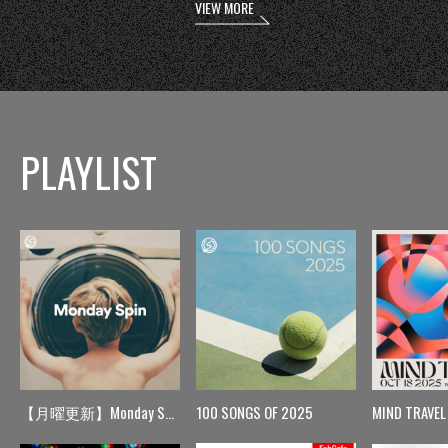
VIEW MORE
PLAYLIST
【月曜更新】Monday Spin
100 SONGS OF 2025
MIND TRAVEL