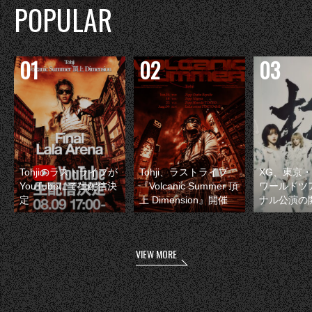
POPULAR
Tohjiのラストライブが
Tohji、ラストライブ
XG、東京
YouTubeにて生配信決
『Volcanic Summer 頂
ワールドツ
定
上 Dimension』開催
ナル公演の
VIEW MORE