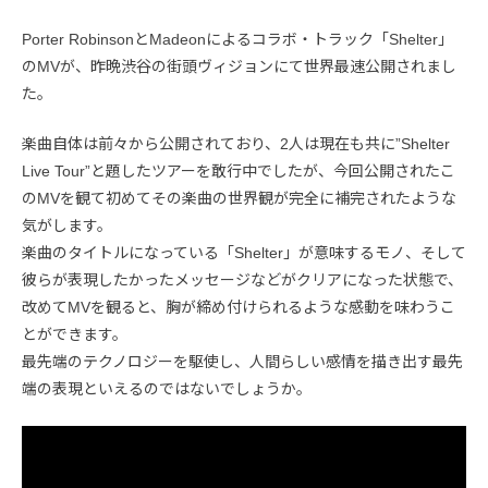
Porter RobinsonとMadeonによるコラボ・トラック「Shelter」
のMVが、昨晩渋谷の街頭ヴィジョンにて世界最速公開されまし
た。
楽曲自体は前々から公開されており、2人は現在も共に”Shelter
Live Tour”と題したツアーを敢行中でしたが、今回公開されたこ
のMVを観て初めてその楽曲の世界観が完全に補完されたような
気がします。
楽曲のタイトルになっている「Shelter」が意味するモノ、そして
彼らが表現したかったメッセージなどがクリアになった状態で、
改めてMVを観ると、胸が締め付けられるような感動を味わうこ
とができます。
最先端のテクノロジーを駆使し、人間らしい感情を描き出す最先
端の表現といえるのではないでしょうか。