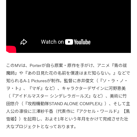
このMVは、Porterが自ら原案・原作を手がけ、アニメ『青の祓
魔師』や『あの日見た花の名前を僕達はまだ知らない。』などで
知られるA-1 Picturesが制作。監督に赤井俊文（『ソ・ラ・ノ・
ヲ・ト』、『マギ』など）、キャラクターデザインに河野恵美
（『アイドルマスター シンデレラガールズ』など）、美術に竹
田悠介（『攻殻機動隊STAND ALONE COMPLEX』）、そして主
人公の凛役に三澤紗千香（代表作に『アクセル・ワールド』【黒
雪姫】）を起用し、およそ1年という年月をかけて完成させた壮
大なプロジェクトとなっております。