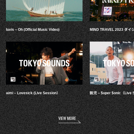
luvis – Oh (Official Music Video)
MIND TRAVEL 2023 
aimi – Lovesick (Live Session）
鋭児 – $uper $onic（Live 
VIEW MORE