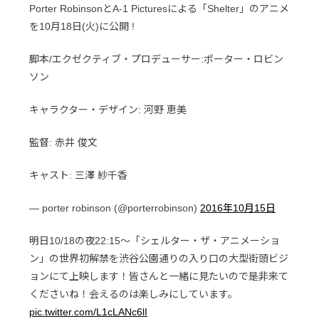
Porter RobinsonとA-1 Picturesによる「Shelter」のアニメ
を10月18日(火)に公開 !
脚本/エクゼクティブ・プロデューサー:ポーター・ロビン
ソン
キャラクター・デザイン: 河野 恵美
監督: 赤井 俊文
キャスト: 三澤 紗千香
— porter robinson (@porterrobinson)
2016年10月15日
明日10/18の夜22:15〜「シェルター・ザ・アニメーショ
ン」の世界初解禁を渋谷公園通りの入り口の大型街頭ビジ
ョンにて上映します！皆さんと一緒に見たいので是非来て
くださいね！会えるのは楽しみにしています。
pic.twitter.com/L1cLANc6lI