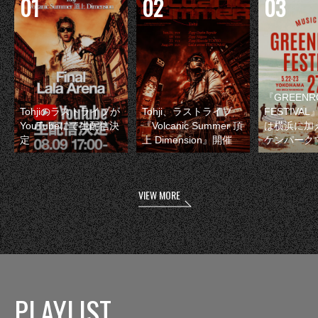
『GREENR
Tohjiのラストライブが
Tohji、ラストライブ
FESTIVAL
YouTubeにて生配信決
『Volcanic Summer 頂
は横浜に加
定
上 Dimension』開催
ケンパーク
VIEW MORE
PLAYLIST