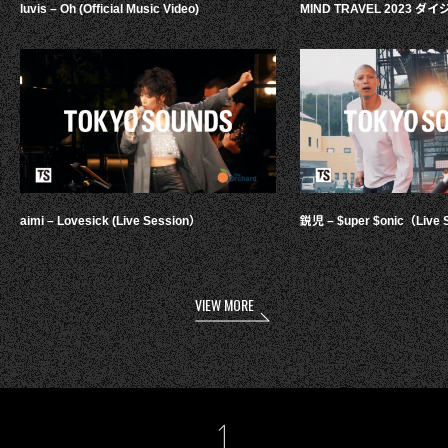
luvis – Oh (Official Music Video)
MIND TRAVEL 2023 
aimi – Lovesick (Live Session）
鋭児 – $uper $onic（Live 
VIEW MORE