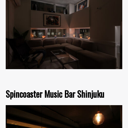
Spincoaster Music Bar Shinjuku