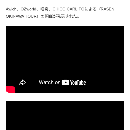
Awich、OZworld、唾奇、CHICO CARLITOによる『RASEN
OKINAWA TOUR』の開催が発表された。