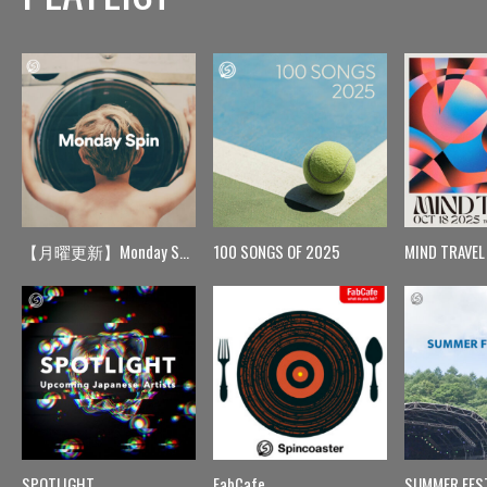
【月曜更新】Monday Spin
100 SONGS OF 2025
MIND TRAVEL
SPOTLIGHT
FabCafe
SUMMER FES