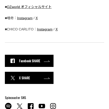
■
OZworld オフィシャルサイト
■唾奇：
Instagram
/
X
■CHICO CARLITO：
Instagram
/
X
Facebook SHARE
X SHARE
Spincoaster SNS