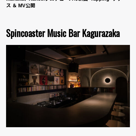
ス ＆ MV公開
Spincoaster Music Bar Kagurazaka