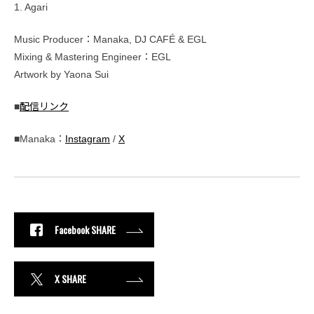
1. Agari
Music Producer：Manaka, DJ CAFÉ & EGL
Mixing & Mastering Engineer：EGL
Artwork by Yaona Sui
■
配信リンク
■Manaka：
Instagram
/
X
Facebook SHARE
X SHARE