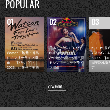
POPULAR
日本初上陸の『Red
KEIJUの
Watson、地元・徳島
Bull Symphonic』に
YOUNG JU
にてフリーライブ開
Awichが出演 4都市巡
ルバム『juzz
催 『阿波おどり
るシンフォニックライ
周年記念盤
2026』に併せて実施
ブ開催
定
VIEW MORE