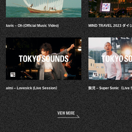
luvis – Oh (Official Music Video)
MIND TRAVEL 2023 
aimi – Lovesick (Live Session）
鋭児 – $uper $onic（Live 
VIEW MORE