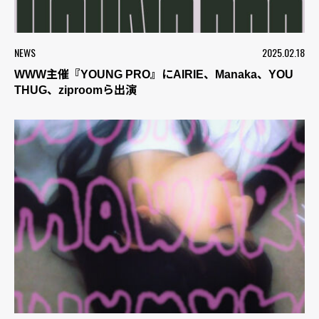
NEWS
2025.02.18
WWW主催『YOUNG PRO』にAIRIE、Manaka、YOU
THUG、ziproomら出演