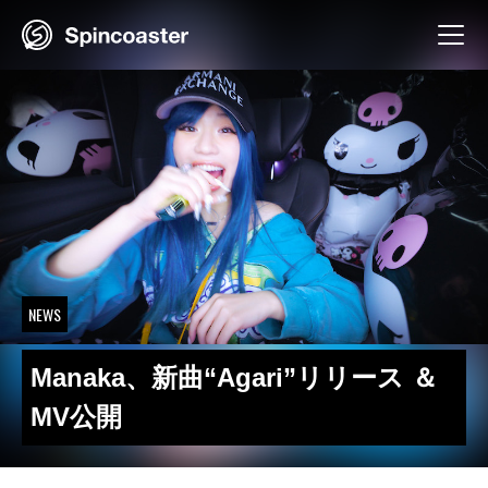
Skip
to
content
NEWS
Manaka、新曲“Agari”リリース ＆
MV公開